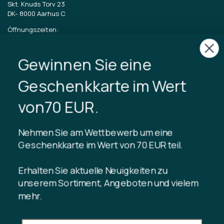
Skt. Knuds Torv 23
DK-
8000 Aarhus C
Öffnungszeiten:
Dienstag bis Freitag 11-17 Uhr
Samstag 11-15
Gewinnen Sie eine
CVR: 40875743
Geschenkkarte im Wert
TIBLADIN
von70 EUR.
Über Tibladin
Blog
Nehmen Sie am Wettbewerb um eine
Nachhaltige Produktion
Kundenclub registrieren
Geschenkkarte im Wert von 70 EUR teil.
Kontaktiere uns
Erhalten Sie aktuelle Neuigkeiten zu
unserem Sortiment, Angeboten und vielem
mehr.
INFORMATION
Guthaben der Geschenkkarte
Handelsbedingungen