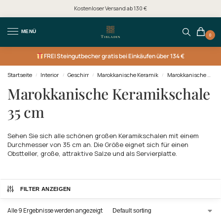
Kostenloser Versand ab 130 €
MENÜ
0
FREI
Steingutbecher gratis bei Einkäufen über 134 €
Startseite
Interior
Geschirr
Marokkanische Keramik
Marokkanische Keramik Gerichte
/
/
/
/
Marokkanische Keramikschale
35 cm
Sehen Sie sich alle schönen großen Keramikschalen mit einem
Durchmesser von 35 cm an. Die Größe eignet sich für einen
Obstteller, große, attraktive Salze und als Servierplatte.
FILTER ANZEIGEN
Alle 9 Ergebnisse werden angezeigt