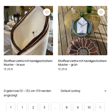
Stoffserviette mit handgesticktem
Stoffserviette mit handgesticktem
Muster – braun
Muster – grün
13,25
€
13,25
€
Ergebnisse 121 – 132 von 139 werden
angezeigt
1
2
3
…
8
9
10
11