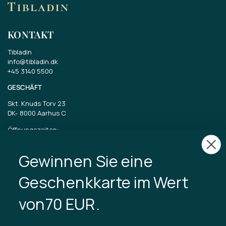
KONTAKT
Tibladin
info@tibladin.dk
+45 3140 5500
GESCHÄFT
Skt. Knuds Torv 23
DK-
8000 Aarhus C
Öffnungszeiten:
Dienstag bis Freitag 11-17 Uhr
Samstag 11-15
Gewinnen Sie eine
CVR: 40875743
Geschenkkarte im Wert
TIBLADIN
von70 EUR.
Über Tibladin
Blog