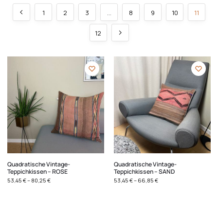
1
2
3
…
8
9
10
11
12
Quadratische Vintage-
Quadratische Vintage-
Teppichkissen – ROSE
Teppichkissen – SAND
53,45
€
–
80,25
€
53,45
€
–
66,85
€