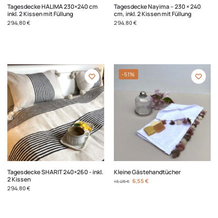
Tagesdecke HALIMA 230×240 cm
Tagesdecke Nayima – 230 × 240
inkl. 2 Kissen mit Füllung
cm, inkl. 2 Kissen mit Füllung
294,80
€
294,80
€
-51%
Tagesdecke SHARIT 240×260 - inkl.
Kleine Gästehandtücher
2 Kissen
6,55
€
13,25
€
294,80
€