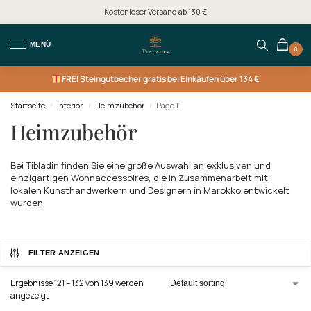
Kostenloser Versand ab 130 €
MENÜ
0
FREI
Steingutbecher gratis bei Einkäufen über 134 €
Startseite
Interior
Heimzubehör
Page 11
/
/
/
Heimzubehör
Bei Tibladin finden Sie eine große Auswahl an exklusiven und
einzigartigen Wohnaccessoires, die in Zusammenarbeit mit
lokalen Kunsthandwerkern und Designern in Marokko entwickelt
wurden.
FILTER ANZEIGEN
Ergebnisse 121 – 132 von 139 werden
angezeigt