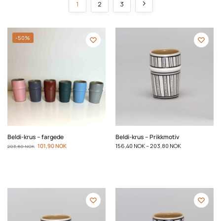
1
2
3
-50%
Beldi-krus – fargede
Beldi-krus – Prikkmotiv
101,90
NOK
156,40
NOK
–
203,80
NOK
203,80
NOK