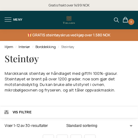
Gratis frakt over 1499 NOK
MENY
0
GRATIS
steintøyskrus ved kjøp over 1.580 NOK
Hjem
Interiør
Borddekking
Steintøy
/
/
/
Steintøy
Marokkansk steintøy er håndlaget med giftfri 100%-glasur.
Steintøyet er brent på over 1200 grader, noe som gjør det
motstandsdyktig. Du kan bruke alle utstyret i ovnen,
mikrobølgeovnen og fryseren, og alt tåler oppvaskmaskin.
VIS FILTRE
Viser 1–12 av 30-resultater