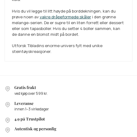
Hvis du vil legge til litt høyde på borddekningen, kan du
prøve noen av
vakre dråpeformede skåler
i den grønne
melange-serien. De er supre til en liten forrett eller dessert
eller som tapasboller. Hvis du setter 4 boller sammen, kan
de danne en blomst midt på bordet.
Utforsk Tibladins enorme univers fylt med unike
steintøyskreasjoner.
Gratis frakt
ved kjøp over 599 kr.
Leveranse
innen 1–3 virkedager
4.9 på Trustpilot
Autentisk og personlig