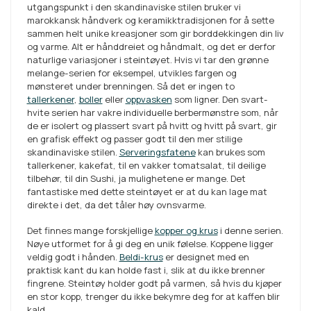
utgangspunkt i den skandinaviske stilen bruker vi
marokkansk håndverk og keramikktradisjonen for å sette
sammen helt unike kreasjoner som gir borddekkingen din liv
og varme. Alt er hånddreiet og håndmalt, og det er derfor
naturlige variasjoner i steintøyet. Hvis vi tar den grønne
melange-serien for eksempel, utvikles fargen og
mønsteret under brenningen. Så det er ingen to
tallerkener
,
boller
eller
oppvasken
som ligner. Den svart-
hvite serien har vakre individuelle berbermønstre som, når
de er isolert og plassert svart på hvitt og hvitt på svart, gir
en grafisk effekt og passer godt til den mer stilige
skandinaviske stilen.
Serveringsfatene
kan brukes som
tallerkener, kakefat, til en vakker tomatsalat, til deilige
tilbehør, til din Sushi, ja mulighetene er mange. Det
fantastiske med dette steintøyet er at du kan lage mat
direkte i det, da det tåler høy ovnsvarme.
Det finnes mange forskjellige
kopper og krus
i denne serien.
Nøye utformet for å gi deg en unik følelse. Koppene ligger
veldig godt i hånden.
Beldi-krus
er designet med en
praktisk kant du kan holde fast i, slik at du ikke brenner
fingrene. Steintøy holder godt på varmen, så hvis du kjøper
en stor kopp, trenger du ikke bekymre deg for at kaffen blir
kald.