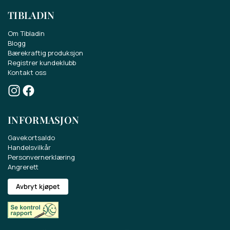
TIBLADIN
Om Tibladin
Blogg
Bærekraftig produksjon
Registrer kundeklubb
Kontakt oss
Vind et gavekort på 500 kr.
INFORMASJON
Deltag i konkurrencen om et gavekort på
500 kr.
Gavekortsaldo
Handelsvilkår
Få sidste nyt om vores sortiment, tilbud og
Personvernerklæring
Angrerett
meget mere.
Avbryt kjøpet