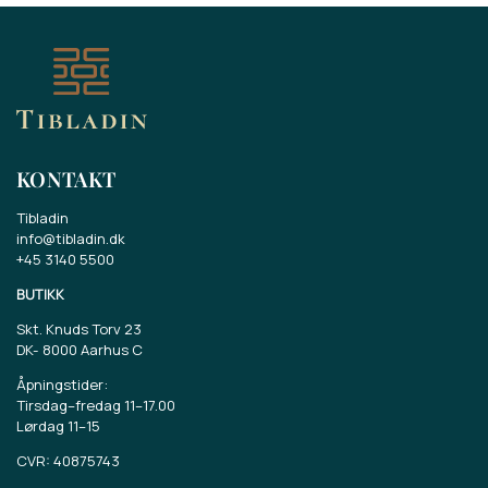
KONTAKT
Tibladin
info@tibladin.dk
+45 3140 5500
BUTIKK
Skt. Knuds Torv 23
DK-
8000 Aarhus C
Åpningstider:
Tirsdag–fredag 11–17.00
Lørdag 11–15
CVR: 40875743