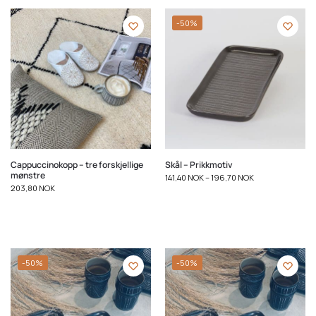
-50%
Cappuccinokopp – tre forskjellige
Skål – Prikkmotiv
mønstre
141,40
NOK
–
196,70
NOK
203,80
NOK
-50%
-50%