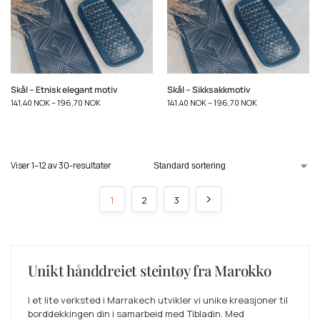
Skål – Etnisk elegant motiv
Skål – Sikksakkmotiv
141,40
NOK
–
196,70
NOK
141,40
NOK
–
196,70
NOK
Viser 1–12 av 30-resultater
1
2
3
Unikt hånddreiet steintøy fra Marokko
I et lite verksted i Marrakech utvikler vi unike kreasjoner til
borddekkingen din i samarbeid med Tibladin. Med