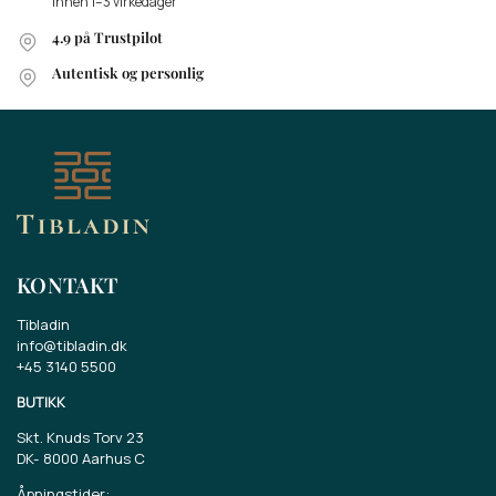
innen 1–3 virkedager
4.9 på Trustpilot
Autentisk og personlig
KONTAKT
Tibladin
info@tibladin.dk
+45 3140 5500
BUTIKK
Skt. Knuds Torv 23
DK-
8000 Aarhus C
Åpningstider: