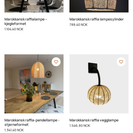
Marokkansk raffialampe –
Marokkansk raffia lampesylinder
kjegleformet
788,40
NOK
1.104,40
NOK
Marokkansk raffia-pendellampe -
Marokkansk raffia vegglampe
stjerneformet
1.546,80
NOK
1.341,40
NOK