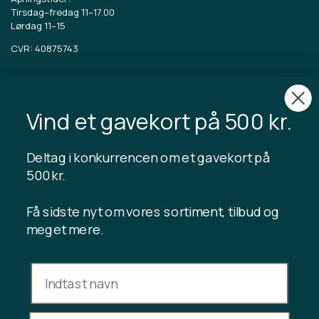
Tirsdag–fredag 11–17.00
Lørdag 11–15
CVR: 40875743
TIBLADIN
Om Tibladin
Vind et gavekort på 500 kr.
Blogg
Bærekraftig produksjon
Registrer kundeklubb
Deltag i konkurrencen om et gavekort på
Kontakt oss
500 kr.
Få sidste nyt om vores sortiment, tilbud og
meget mere.
INFORMASJON
Gavekortsaldo
Handelsvilkår
Personvernerklæring
Angrerett