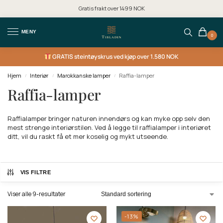
Gratis frakt over 1499 NOK
MENY
0
GRATIS
steintøyskrus ved kjøp over 1.580 NOK
Hjem
Interiør
Marokkanske lamper
Raffia-lamper
/
/
/
Raffia-lamper
Raffialamper bringer naturen innendørs og kan myke opp selv den
mest strenge interiørstilen. Ved å legge til raffialamper i interiøret
ditt, vil du raskt få et mer koselig og mykt utseende.
VIS FILTRE
Viser alle 9-resultater
-13%