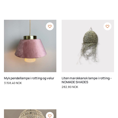
Myk pendellampe i rotting og velur
Liten marokkansk lampe i rotting –
NOMADE SHADES
3.158,40
NOK
282,80
NOK