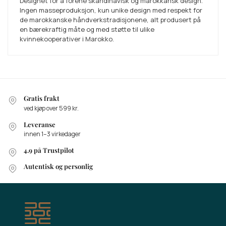
Designet for å forene skandinavisk og marokkansk design.
Ingen masseproduksjon, kun unike design med respekt for
de marokkanske håndverkstradisjonene, alt produsert på
en bærekraftig måte og med støtte til ulike
kvinnekooperativer i Marokko.
Gratis frakt
ved kjøp over 599 kr.
Leveranse
innen 1–3 virkedager
4.9 på Trustpilot
Autentisk og personlig