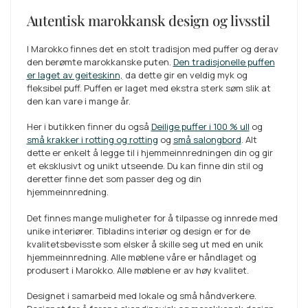
Autentisk marokkansk design og livsstil
I Marokko finnes det en stolt tradisjon med puffer og derav
den berømte marokkanske puten.
Den tradisjonelle puffen
er laget av geiteskinn,
da dette gir en veldig myk og
fleksibel puff. Puffen er laget med ekstra sterk søm slik at
den kan vare i mange år.
Her i butikken finner du også
Deilige puffer i 100 % ull
og
små krakker i rotting og rotting
og
små salongbord
. Alt
dette er enkelt å legge til i hjemmeinnredningen din og gir
et eksklusivt og unikt utseende. Du kan finne din stil og
deretter finne det som passer deg og din
hjemmeinnredning.
Det finnes mange muligheter for å tilpasse og innrede med
unike interiører. Tibladins interiør og design er for de
kvalitetsbevisste som elsker å skille seg ut med en unik
hjemmeinnredning. Alle møblene våre er håndlaget og
produsert i Marokko. Alle møblene er av høy kvalitet.
Designet i samarbeid med lokale og små håndverkere.