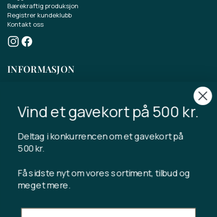
Vind et gavekort på 500 kr.
Bærekraftig produksjon
Registrer kundeklubb
Kontakt oss
Deltag i konkurrencen om et gavekort på
500 kr.
Få sidste nyt om vores sortiment, tilbud og
INFORMASJON
meget mere.
Gavekortsaldo
Handelsvilkår
Personvernerklæring
Angrerett
Avbryt kjøpet
Opphavsrett © 2024 Tibladin – Alle rettigheter forbeholdt
Jeg samtykker i at Tibladin lagrer de
inntastede dataene.