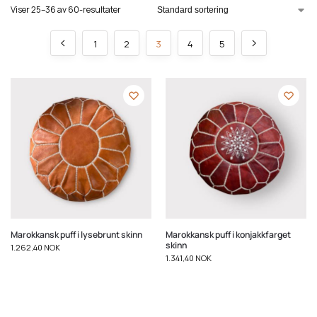
Viser 25–36 av 60-resultater
1
2
3
4
5
Marokkansk puff i lysebrunt skinn
Marokkansk puff i konjakkfarget
skinn
1.262,40
NOK
1.341,40
NOK