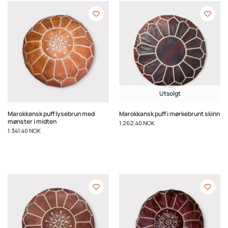
Utsolgt
Marokkansk puff lysebrun med
Marokkansk puff i mørkebrunt skinn
mønster i midten
1.262,40
NOK
1.341,40
NOK