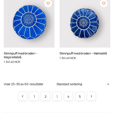
Skinnpuff med broderi –
Skinnpuff med broderi – Mørkeblå
Majorelleblå
1.341,40
NOK
1.341,40
NOK
Viser 25–36 av 60-resultater
1
2
3
4
5