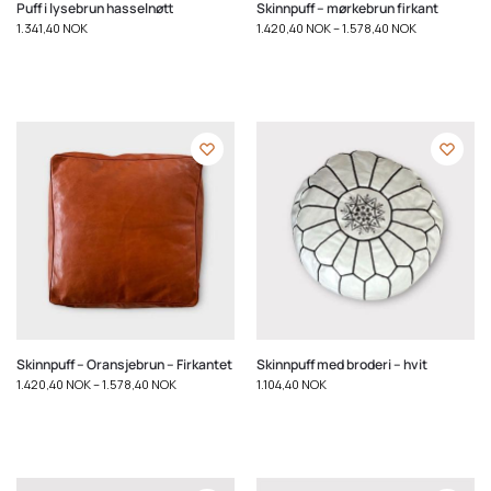
Puff i lysebrun hasselnøtt
Skinnpuff – mørkebrun firkant
1.341,40
NOK
1.420,40
NOK
–
1.578,40
NOK
Skinnpuff – Oransjebrun – Firkantet
Skinnpuff med broderi – hvit
1.420,40
NOK
–
1.578,40
NOK
1.104,40
NOK