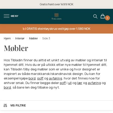
Gratis frakt over 1499 NOK
MENY
0
GRATIS
steintøyskrus ved kjøp over 1.580 NOK
Hjem
Interiør
Møbler
Side 3
/
/
/
Møbler
Hos Tibladin finner du alltid et unikt utvalg av møbler og interiør til
hjemmet ditt. Hvis du er på utkikk etter nye møbler til hjemmet ditt,
kan Tibladin tilby deg møbler som er unike og hvor designet er
inspirert av både marokkansk/skandinavisk design. Du kan for
eksempel kjøpe
bord
,
poff
og
avføring
, hvor det finnes noe for
enhver smak. Du finner begge deler
poff
i
ull
og
lær
og
avføring
og
bord
, så bare len deg tilbake og nyt.
VIS FILTRE