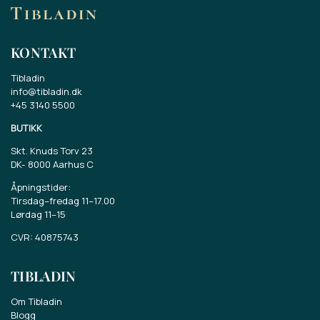
KONTAKT
Tibladin
info@tibladin.dk
+45 3140 5500
BUTIKK
Skt. Knuds Torv 23
DK-
8000 Aarhus C
Åpningstider:
Tirsdag–fredag 11–17.00
Lørdag 11–15
CVR: 40875743
TIBLADIN
Om Tibladin
Blogg