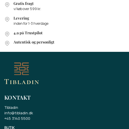
Gratis fragt
v/køb over 599 kr.
Levering
inden for 1-3 hverdage
4,9 på Trustpilot
Autentisk og personligt
KONTAKT
Tibladin
info@tibladin.dk
+45 3140 5500
BUTIK