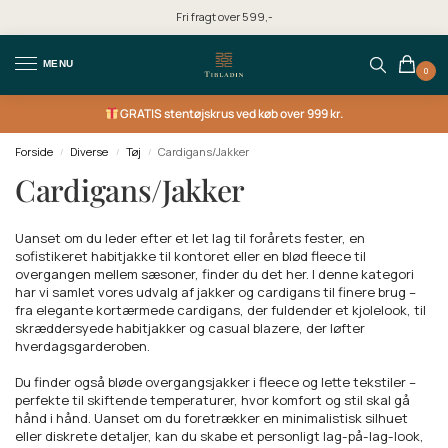
Fri fragt over 599,-
MENU
0
GRATIS
stentøjskrus ved køb over 999 kr.
Forside
Diverse
Tøj
Cardigans/Jakker
/
/
/
Cardigans/Jakker
Uanset om du leder efter et let lag til forårets fester, en
sofistikeret habitjakke til kontoret eller en blød fleece til
overgangen mellem sæsoner, finder du det her. I denne kategori
har vi samlet vores udvalg af jakker og cardigans til finere brug –
fra elegante kortærmede cardigans, der fuldender et kjolelook, til
skræddersyede habitjakker og casual blazere, der løfter
hverdagsgarderoben.
Du finder også bløde overgangsjakker i fleece og lette tekstiler –
perfekte til skiftende temperaturer, hvor komfort og stil skal gå
hånd i hånd. Uanset om du foretrækker en minimalistisk silhuet
eller diskrete detaljer, kan du skabe et personligt lag-på-lag-look,