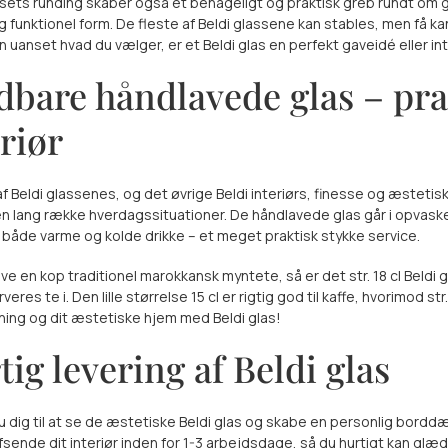
ssets runding skaber også et behageligt og praktisk greb rundt om g
g funktionel form. De fleste af Beldi glassene kan stables, men få kan
 uanset hvad du vælger, er et Beldi glas en perfekt gaveidé eller inte
dbare håndlavede glas – pra
riør
af Beldi glassenes, og det øvrige Beldi interiørs, finesse og æstet
en lang række hverdagssituationer. De håndlavede glas går i opvaskem
l både varme og kolde drikke – et meget praktisk stykke service.
ve en kop traditionel marokkansk myntete, så er det str. 18 cl Beldi g
veres te i. Den lille størrelse 15 cl er rigtig god til kaffe, hvorimod s
ng og dit æstetiske hjem med Beldi glas!
ig levering af Beldi glas
 dig til at se de æstetiske Beldi glas og skabe en personlig borddæk
fsende dit interiør inden for 1-3 arbejdsdage, så du hurtigt kan glæd