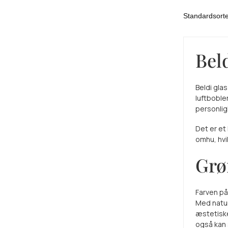
Bel
Beldi gla
luftboble
personlig
Det er et
omhu, hvi
Grø
Farven på
Med natur
æstetiske
også kan 