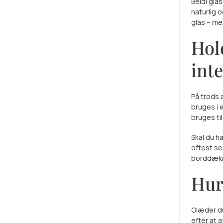
Beldi gla
naturlig o
glas – men
Hol
inte
På trods 
bruges i 
bruges ti
Skal du ha
oftest ser
borddækni
Hurt
Glæder du
efter at a