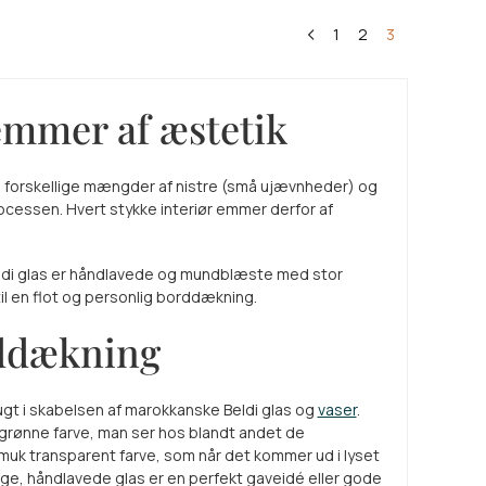
1
2
3
emmer af æstetik
de forskellige mængder af nistre (små ujævnheder) og
essen. Hvert stykke interiør emmer derfor af
Beldi glas er håndlavede og mundblæste med stor
til en flot og personlig borddækning.
rddækning
ugt i skabelsen af marokkanske Beldi glas og
vaser
.
 grønne farve, man ser hos blandt andet de
muk transparent farve, som når det kommer ud i lyset
lige, håndlavede glas er en perfekt gaveidé eller gode