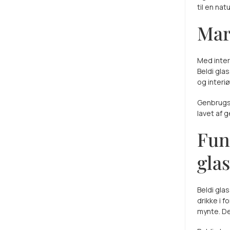
til en na
Mar
Med inter
Beldi gla
og interi
Genbrugsg
lavet af 
Fun
glas
Beldi glas
drikke i f
mynte. De