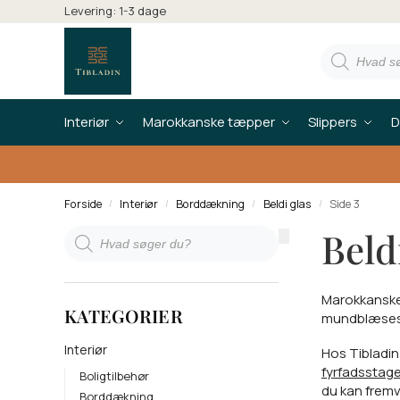
Levering: 1-3 dage
Interiør
Marokkanske tæpper
Slippers
D
Forside
Interiør
Borddækning
Beldi glas
Side 3
/
/
/
/
Beld
Marokkanske 
KATEGORIER
mundblæses t
Interiør
Hos Tibladin 
fyrfadsstage
Boligtilbehør
du kan fremv
Borddækning