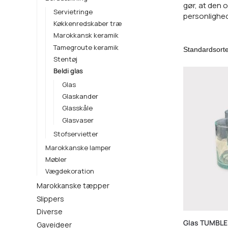
gør, at den 
Servietringe
personlighed
Køkkenredskaber træ
Marokkansk keramik
Tamegroute keramik
Stentøj
Beldi glas
Glas
Glaskander
Glasskåle
Glasvaser
Stofservietter
Marokkanske lamper
Møbler
Vægdekoration
Marokkanske tæpper
Slippers
Diverse
Glas TUMBLER
Gaveideer