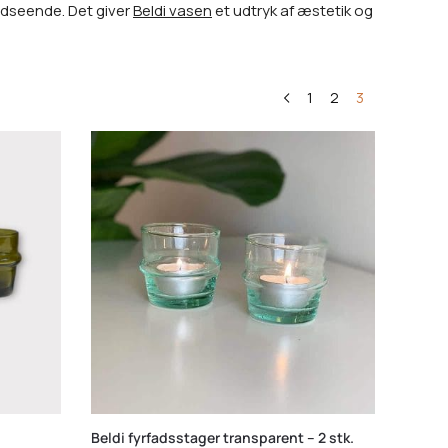
 udseende. Det giver
Beldi vasen
et udtryk af æstetik og
1
2
3
Beldi fyrfadsstager transparent – 2 stk.