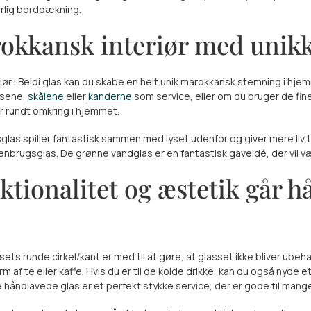
turlig borddækning.
okkansk interiør med unikke
iør i Beldi glas kan du skabe en helt unik marokkansk stemning i h
ssene,
skålene
eller
kanderne
som service, eller om du bruger de fin
ør rundt omkring i hjemmet.
las spiller fantastisk sammen med lyset udenfor og giver mere liv ti
genbrugsglas. De grønne vandglas er en fantastisk gaveidé, der vi
ktionalitet og æstetik går h
sets runde cirkel/kant er med til at gøre, at glasset ikke bliver ubeh
orm af te eller kaffe. Hvis du er til de kolde drikke, kan du også nyde 
 håndlavede glas er et perfekt stykke service, der er gode til mange