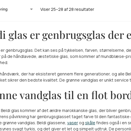
Viser 25–28 af 28 resultater
di glas er genbrugsglas der 
s er genbrugsglas. Det kan ses på tykkelsen, farven, størrelserne, 
r på de håndlavede, æstetiske glas, som kommer af mundblæse-proc
hed.
 håndværk, der har eksisteret gennem flere generationer, og alle 
lket sikrer den bedste kvalitet. De grønne vandglas er unikt service 
nne vandglas til en flot bo
 Beldi glas kommer af det ældre marokkanske glas, der bliver genbr
ens påvirkning har genbrugsglasset taget farve til den fantastiske
 grønne vandglas. Beldi glassene,
vaser
og
skåle
findes også i en s
synes svagt turkis, og det giver et let og simpelt udtryk. De person