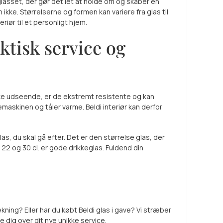
lasset, der gør det let at holde om og skaber en
 ikke. Størrelserne og formen kan variere fra glas til
riør til et personligt hjem.
ktisk service og
iske udseende, er de ekstremt resistente og kan
askinen og tåler varme. Beldi interiør kan derfor
las, du skal gå efter. Det er den størrelse glas, der
tr. 22 og 30 cl. er gode drikkeglas. Fuldend din
ning? Eller har du købt Beldi glas i gave? Vi stræber
e dig over dit nye unikke service.