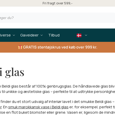
Fri fragt over 599,-
iverse
Gaveideer
Tilbud
GRATIS
stentøjskrus ved køb over 999 kr.
i glas
Beldi glas består af 100% genbrugsglas. De håndlavede glas bl
il unikke og æstetiske glas – perfekte til at udtrykke personligh
finder du et stort udvalg af interiør lavet i det smukke Beldi glas – 
r
. En
smuk marokkansk vase i Beldi glas
er, for eksempel, perfekt 
ise en flot buket blomster eller grene. Vasen er, ligesom de mind