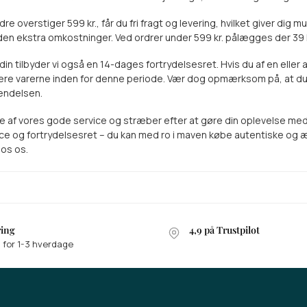
rdre overstiger
599 kr.
, får du fri fragt og levering, hvilket giver di
uden ekstra omkostninger. Ved ordrer under
599 kr.
pålægges der
39 
in tilbyder vi også en 14-dages fortrydelsesret. Hvis du af en eller 
ere varerne inden for denne periode. Vær dog opmærksom på, at du 
endelsen.
lte af vores gode service og stræber efter at gøre din oplevelse med
ce og fortrydelsesret – du kan med ro i maven købe autentiske og æst
os os.
ring
4,9 på Trustpilot
 for 1-3 hverdage
 et gavekort på 500 kr.
 i konkurrencen om et gavekort på