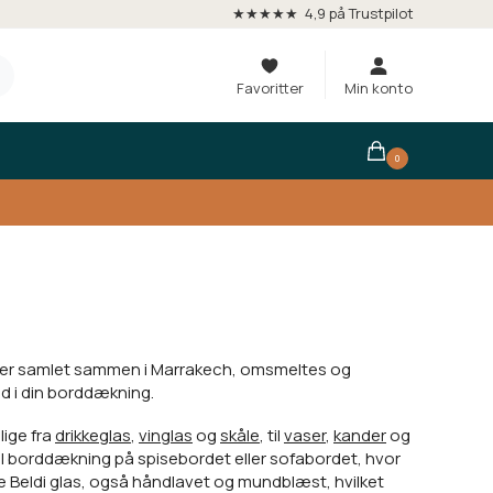
★★★★★ 4,9 på Trustpilot
Favoritter
Min konto
0
iver samlet sammen i Marrakech, omsmeltes og
ed i din borddækning.
lige fra
drikkeglas
,
vinglas
og
skåle
, til
vaser
,
kander
og
til borddækning på spisebordet eller sofabordet, hvor
re Beldi glas, også håndlavet og mundblæst, hvilket