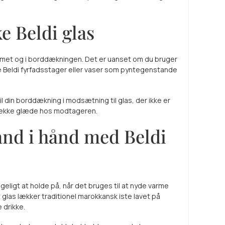
 Beldi glas
jemmet og i borddækningen. Det er uanset om du bruger
e Beldi fyrfadsstager eller vaser som pyntegenstande
l din borddækning i modsætning til glas, der ikke er
l vække glæde hos modtageren.
ånd i hånd med Beldi
ageligt at holde på, når det bruges til at nyde varme
et glas lækker traditionel marokkansk iste lavet på
 drikke.