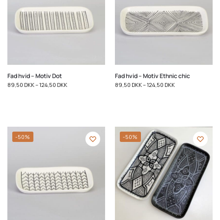
Fad hvid – Motiv Dot
Fad hvid – Motiv Ethnic chic
89,50
DKK
–
124,50
DKK
89,50
DKK
–
124,50
DKK
-50%
-50%