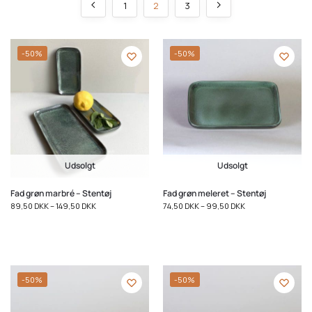
1
2
3
-50%
-50%
Udsolgt
Udsolgt
Fad grøn marbré – Stentøj
Fad grøn meleret – Stentøj
89,50
DKK
–
149,50
DKK
74,50
DKK
–
99,50
DKK
-50%
-50%