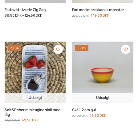
Fad hvid – Motiv Zig Zag
Fad med marokkansk mønster
89,50
DKK
–
124,50
DKK
149,50
DKK
299,00
DKK
-50%
-50%
Udsolgt
Udsolgt
Salt&Peber mini tagine skål med
Skål 12 cm gul
låg
49,50
DKK
99,00
DKK
49,50
DKK
99,00
DKK