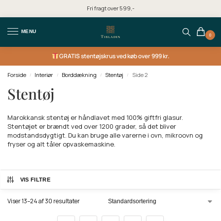
Fri fragt over 599,-
MENU
0
GRATIS
stentøjskrus ved køb over 999 kr.
Forside
Interiør
Borddækning
Stentøj
Side 2
/
/
/
/
Stentøj
Marokkansk stentøj er håndlavet med 100% giftfri glasur.
Stentøjet er brændt ved over 1200 grader, så det bliver
modstandsdygtigt. Du kan bruge alle varerne i ovn, mikroovn og
fryser og alt tåler opvaskemaskine.
VIS FILTRE
Viser 13–24 af 30 resultater