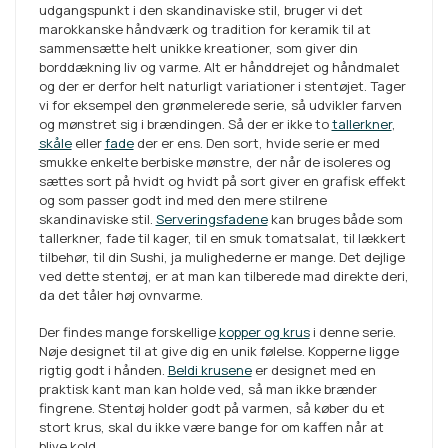
udgangspunkt i den skandinaviske stil, bruger vi det
marokkanske håndværk og tradition for keramik til at
sammensætte helt unikke kreationer, som giver din
borddækning liv og varme. Alt er hånddrejet og håndmalet
og der er derfor helt naturligt variationer i stentøjet. Tager
vi for eksempel den grønmelerede serie, så udvikler farven
og mønstret sig i brændingen. Så der er ikke to
tallerkner
,
skåle
eller
fade
der er ens. Den sort, hvide serie er med
smukke enkelte berbiske mønstre, der når de isoleres og
sættes sort på hvidt og hvidt på sort giver en grafisk effekt
og som passer godt ind med den mere stilrene
skandinaviske stil.
Serveringsfadene
kan bruges både som
tallerkner, fade til kager, til en smuk tomatsalat, til lækkert
tilbehør, til din Sushi, ja mulighederne er mange. Det dejlige
ved dette stentøj, er at man kan tilberede mad direkte deri,
da det tåler høj ovnvarme.
Der findes mange forskellige
kopper og krus
i denne serie.
Nøje designet til at give dig en unik følelse. Kopperne ligge
rigtig godt i hånden.
Beldi krusene
er designet med en
praktisk kant man kan holde ved, så man ikke brænder
fingrene. Stentøj holder godt på varmen, så køber du et
stort krus, skal du ikke være bange for om kaffen når at
blive kold.