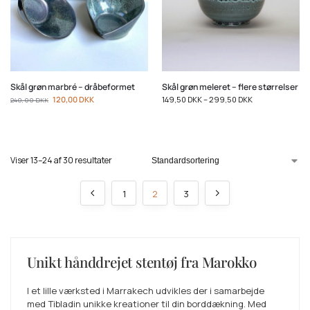
Skål grøn marbré – dråbeformet
Skål grøn meleret – flere størrelser
120,00
DKK
149,50
DKK
–
299,50
DKK
240,00
DKK
Viser 13–24 af 30 resultater
1
2
3
Unikt hånddrejet stentøj fra Marokko
I et lille værksted i Marrakech udvikles der i samarbejde
med Tibladin unikke kreationer til din borddækning. Med