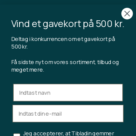
TIBLADIN
Om Tibladin
Vind et gavekort på 500 kr.
Blog
Bæredygtig produktion
Tilmeld kundeklub
Deltag i konkurrencen om et gavekort på
Kontakt os
500 kr.
Få sidste nyt om vores sortiment, tilbud og
meget mere.
INFORMATION
Gavekort saldo
Handelsbetingelser
Privatlivspolitik
Fortrydelsesret
Fortryd køb
Jeg accepterer, at Tibladin gemmer