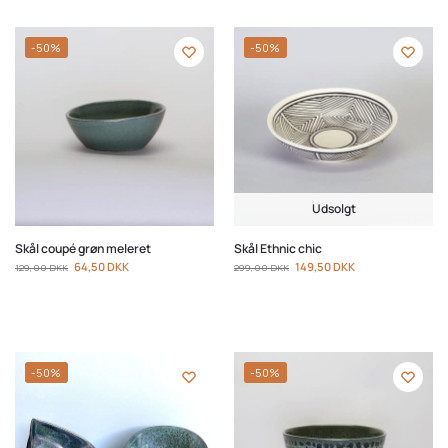
-50%
-50%
Udsolgt
Skål coupé grøn meleret
Skål Ethnic chic
64,50
DKK
149,50
DKK
129,00
DKK
299,00
DKK
-50%
-50%