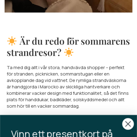
Är du redo för sommarens
strandresor?
Ta med dig allt i vår stora, handvävda shopper – perfekt
för stranden, picknicken, sommarstugan eller en
avkopplande dag vid vattnet. De rymliga strandväskorna
är handgjorda i Marocko av skickliga hantverkare och
kombinerar vacker design med funktionalitet, så det finns
plats för handdukar, badkläder, solskyddsmedel och allt
som hör till en vacker sommardag.
Matcha din shoppingväska med våra lätta
hamamhanddukar i bomull 100%. De tar minimalt med
Vinn ett presentkort på
plats i väskan, torkar snabbt och blir bara mjukare och