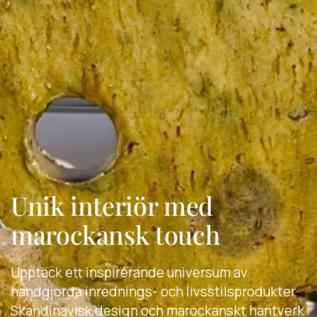
Unik interiör med
marockansk touch
Upptäck ett inspirerande universum av
handgjorda inrednings- och livsstilsprodukter.
Skandinavisk design och marockanskt hantverk