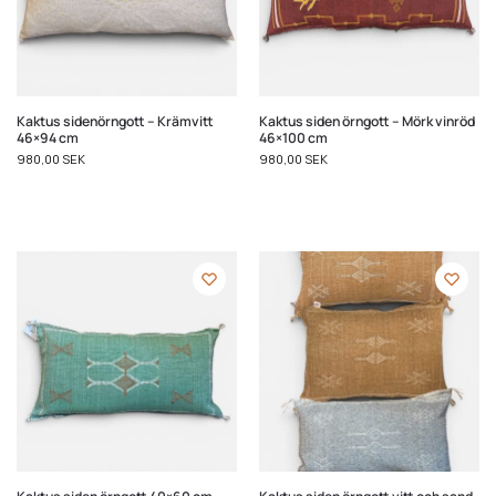
Kaktus sidenörngott – Krämvitt
Kaktus siden örngott – Mörk vinröd
46×94 cm
46×100 cm
980,00
SEK
980,00
SEK