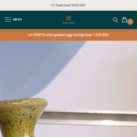
Fri frakt över 999 SEK
MENY
0
GRATIS
stengodsmugg vid köp över 1.510 SEK