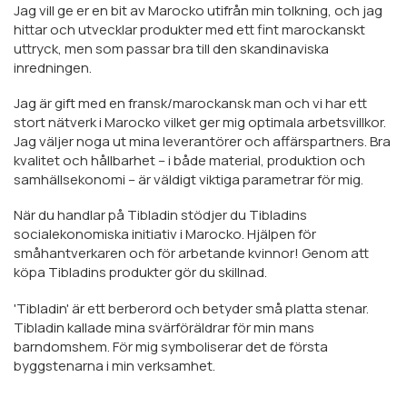
Jag vill ge er en bit av Marocko utifrån min tolkning, och jag
hittar och utvecklar produkter med ett fint marockanskt
uttryck, men som passar bra till den skandinaviska
inredningen.
Jag är gift med en fransk/marockansk man och vi har ett
stort nätverk i Marocko vilket ger mig optimala arbetsvillkor.
Jag väljer noga ut mina leverantörer och affärspartners. Bra
kvalitet och hållbarhet – i både material, produktion och
samhällsekonomi – är väldigt viktiga parametrar för mig.
När du handlar på Tibladin stödjer du Tibladins
socialekonomiska initiativ i Marocko. Hjälpen för
småhantverkaren och för arbetande kvinnor! Genom att
köpa Tibladins produkter gör du skillnad.
'Tibladin' är ett berberord och betyder små platta stenar.
Tibladin kallade mina svärföräldrar för min mans
barndomshem. För mig symboliserar det de första
byggstenarna i min verksamhet.