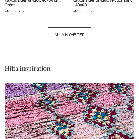
Kaktus siden örngott 40×60 cm.
Kaktus siden örngott vitt och sand
Grönt
– 40×60
602,50
SEK
602,50
SEK
ALLA NYHETER
Hitta inspiration