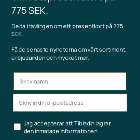
bekvämare ju mer de används – den perfekta
775 SEK.
följeslagaren för stranden, poolen eller resan.
Utforska hela vårt utbud av handgjorda
strandväskor,
Delta i tävlingen om ett presentkort på 775
shoppers och hamamhanddukar
, och hitta dina favoriter
för sommarens många upplevelser. Skapade med
SEK .
omsorg, naturmaterial och marockanskt hantverk som
kommer att hålla säsong efter säsong.
Få de senaste nyheterna om vårt sortiment,
erbjudanden och mycket mer.
Se dem här
Jag accepterar att Tibladin lagrar
den inmatade informationen.