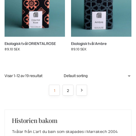
Ekologisk tvål ORIENTAL ROSE
Ekologisk tvål Ambre
89,10
SEK
89,10
SEK
Visar 1–12 av 19 resultat
1
2
Historien bakom
Tvålar från L'art du bain som skapades i Marrakech 2004