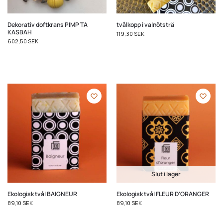
Dekorativ doftkrans PIMP TA
tvålkopp i valnötsträ
KASBAH
119,30
SEK
602,50
SEK
Slut i lager
Ekologisk tvål BAIGNEUR
Ekologisk tvål FLEUR D'ORANGER
89,10
SEK
89,10
SEK