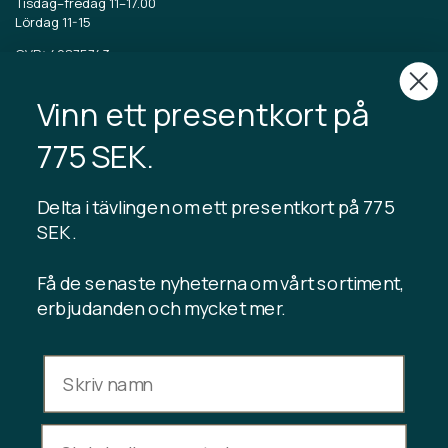
Tisdag–fredag 11–17.00
Lördag 11-15
CVR: 40875743
Vinn ett presentkort på
TIBLADIN
Om Tibladin
775 SEK.
Blogg
Hållbar produktion
Registrera kundklubb
Delta i tävlingen om ett presentkort på 775
Kontakta oss
SEK .
Få de senaste nyheterna om vårt sortiment,
erbjudanden och mycket mer.
INFORMATION
Presentkortssaldo
Handelsvillkor
Integritetspolicy
Ångerrätt
Avbryt köp