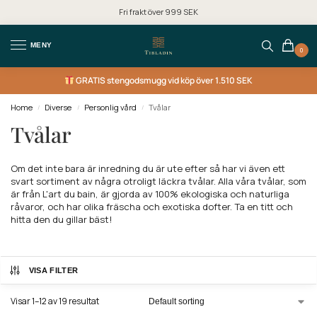
Fri frakt över 999 SEK
MENY
0
GRATIS
stengodsmugg vid köp över 1.510 SEK
Home
Diverse
Personlig vård
Tvålar
/
/
/
Tvålar
Om det inte bara är inredning du är ute efter så har vi även ett
svart sortiment av några otroligt läckra tvålar. Alla våra tvålar, som
är från L'art du bain, är gjorda av 100% ekologiska och naturliga
råvaror, och har olika fräscha och exotiska dofter. Ta en titt och
hitta den du gillar bäst!
VISA FILTER
Visar 1–12 av 19 resultat