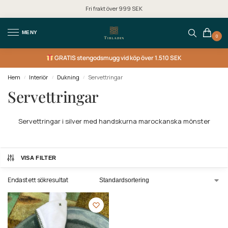
Fri frakt över 999 SEK
MENY
0
GRATIS
stengodsmugg vid köp över 1.510 SEK
Hem
Interiör
Dukning
Servettringar
/
/
/
Servettringar
Servettringar i silver med handskurna marockanska mönster
VISA FILTER
Endast ett sökresultat