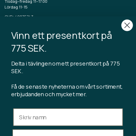
Tisdag–fredag 11–17.00
Lördag 11-15
CVR: 40875743
Vinn ett presentkort på
TIBLADIN
Om Tibladin
775 SEK.
Blogg
Hållbar produktion
Registrera kundklubb
Delta i tävlingen om ett presentkort på 775
Kontakta oss
SEK .
Få de senaste nyheterna om vårt sortiment,
erbjudanden och mycket mer.
INFORMATION
Presentkortssaldo
Handelsvillkor
Integritetspolicy
Ångerrätt
Avbryt köp