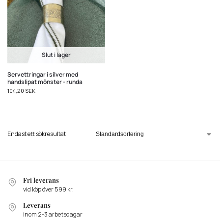
Slut i lager
Servettringar i silver med
handslipat mönster - runda
104,20
SEK
Endast ett sökresultat
Fri leverans
vid köp över 599 kr.
Leverans
inom 2-3 arbetsdagar