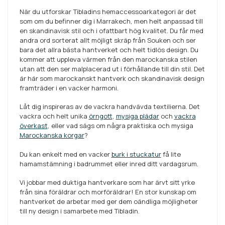
När du utforskar Tibladins hemaccessoarkategori är det
som om du befinner dig i Marrakech, men helt anpassad till
en skandinavisk stil och i ofattbart hög kvalitet. Du får med
andra ord sorterat allt möjligt skräp från Souken och ser
bara det allra bästa hantverket och helt tidlös design. Du
kommer att uppleva värmen från den marockanska stilen
utan att den ser malplacerad ut i förhållande till din stil. Det
är här som marockanskt hantverk och skandinavisk design
framträder i en vacker harmoni.
Låt dig inspireras av de vackra handvävda textilierna. Det
vackra och helt unika
örngott
,
mysiga plädar
och
vackra
överkast
, eller vad sägs om några praktiska och mysiga
Marockanska korgar
?
Du kan enkelt med en vacker
burk i stuckatur
få lite
hamamstämning i badrummet eller inred ditt vardagsrum.
Vi jobbar med duktiga hantverkare som har ärvt sitt yrke
från sina föräldrar och morföräldrar! En stor kunskap om
hantverket de arbetar med ger dem oändliga möjligheter
till ny design i samarbete med Tibladin.