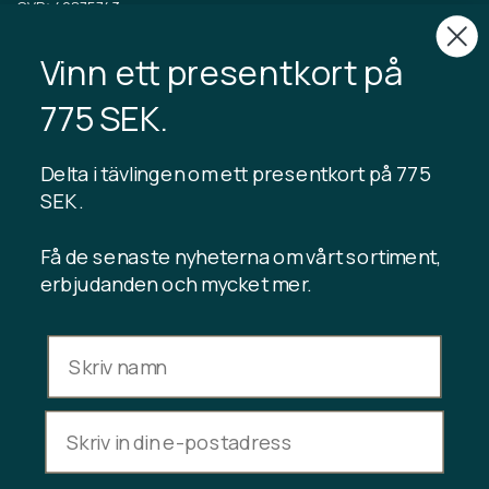
CVR: 40875743
Vinn ett presentkort på
TIBLADIN
Om Tibladin
775 SEK.
Blogg
Hållbar produktion
Registrera kundklubb
Delta i tävlingen om ett presentkort på 775
Kontakta oss
SEK .
Få de senaste nyheterna om vårt sortiment,
erbjudanden och mycket mer.
INFORMATION
Presentkortssaldo
Handelsvillkor
Integritetspolicy
Ångerrätt
Avbryt köp