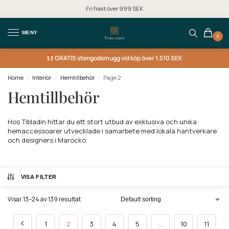
Fri frakt över 999 SEK
MENY
0
GRATIS
stengodsmugg vid köp över 1.510 SEK
Home
Interiör
Hemtillbehör
Page 2
/
/
/
Hemtillbehör
Hos Tibladin hittar du ett stort utbud av exklusiva och unika
hemaccessoarer utvecklade i samarbete med lokala hantverkare
och designers i Marocko.
VISA FILTER
Visar 13–24 av 139 resultat
1
2
3
4
5
…
10
11