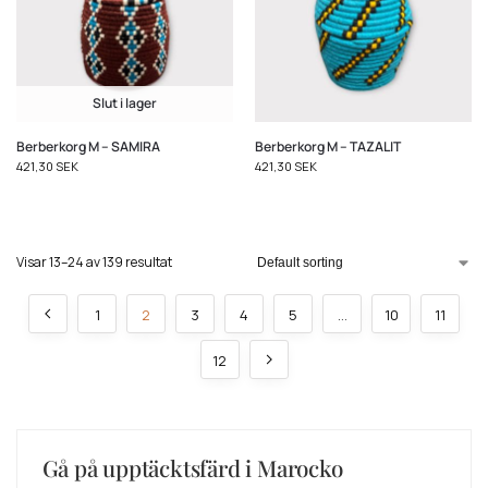
Slut i lager
Berberkorg M – SAMIRA
Berberkorg M – TAZALIT
421,30
SEK
421,30
SEK
Visar 13–24 av 139 resultat
1
2
3
4
5
…
10
11
12
Gå på upptäcktsfärd i Marocko