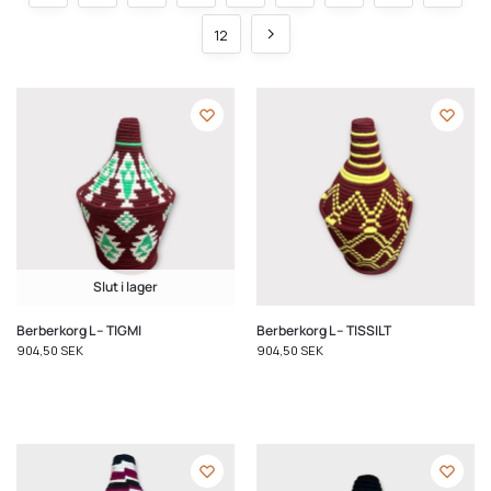
12
Slut i lager
Berberkorg L – TIGMI
Berberkorg L – TISSILT
904,50
SEK
904,50
SEK