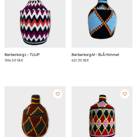
Berberkorg L – TULIP
Berberkorg M – BLÅ Himmel
904,50
SEK
421,30
SEK