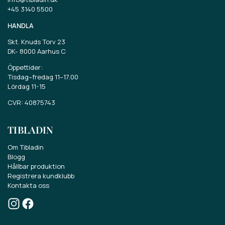
+45 3140 5500
HANDLA
Skt. Knuds Torv 23
DK-
8000 Aarhus C
Öppettider:
Tisdag–fredag 11–17.00
Lördag 11-15
CVR: 40875743
TIBLADIN
Om Tibladin
Blogg
Vinn ett presentkort på
Hållbar produktion
Registrera kundklubb
Kontakta oss
775 SEK.
Delta i tävlingen om ett presentkort på 775