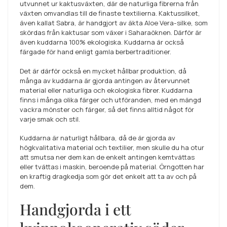
utvunnet ur kaktusväxten, där de naturliga fibrerna från
växten omvandlas till de finaste textilierna. Kaktussilket,
även kallat Sabra, är handgjort av äkta Aloe Vera-silke, som
skördas från kaktusar som växer i Saharaöknen. Därför är
även kuddarna 100% ekologiska. Kuddarna är också
färgade för hand enligt gamla berbertraditioner.
Det är därför också en mycket hållbar produktion, då
många av kuddarna är gjorda antingen av återvunnet
material eller naturliga och ekologiska fibrer. Kuddarna
finns i många olika färger och utföranden, med en mängd
vackra mönster och färger, så det finns alltid något för
varje smak och stil.
Kuddarna är naturligt hållbara, då de är gjorda av
högkvalitativa material och textilier, men skulle du ha otur
att smutsa ner dem kan de enkelt antingen kemtvättas
eller tvättas i maskin, beroende på material. Örngotten har
en kraftig dragkedja som gör det enkelt att ta av och på
dem.
Handgjorda i ett