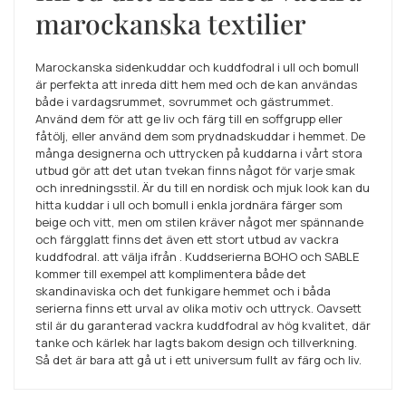
marockanska textilier
Marockanska sidenkuddar och kuddfodral i ull och bomull
är perfekta att inreda ditt hem med och de kan användas
både i vardagsrummet, sovrummet och gästrummet.
Använd dem för att ge liv och färg till en soffgrupp eller
fåtölj, eller använd dem som prydnadskuddar i hemmet. De
många designerna och uttrycken på kuddarna i vårt stora
utbud gör att det utan tvekan finns något för varje smak
och inredningsstil. Är du till en nordisk och mjuk look kan du
hitta kuddar i ull och bomull i enkla jordnära färger som
beige och vitt, men om stilen kräver något mer spännande
och färgglatt finns det även ett stort utbud av vackra
kuddfodral. att välja ifrån . Kuddserierna BOHO och SABLE
kommer till exempel att komplimentera både det
skandinaviska och det funkigare hemmet och i båda
serierna finns ett urval av olika motiv och uttryck. Oavsett
stil är du garanterad vackra kuddfodral av hög kvalitet, där
tanke och kärlek har lagts bakom design och tillverkning.
Så det är bara att gå ut i ett universum fullt av färg och liv.