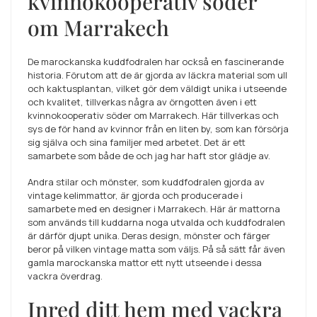
kvinnokooperativ söder
om Marrakech
De marockanska kuddfodralen har också en fascinerande
historia. Förutom att de är gjorda av läckra material som ull
och kaktusplantan, vilket gör dem väldigt unika i utseende
och kvalitet, tillverkas några av örngotten även i ett
kvinnokooperativ söder om Marrakech. Här tillverkas och
sys de för hand av kvinnor från en liten by, som kan försörja
sig själva och sina familjer med arbetet. Det är ett
samarbete som både de och jag har haft stor glädje av.
Andra stilar och mönster, som kuddfodralen gjorda av
vintage kelimmattor, är gjorda och producerade i
samarbete med en designer i Marrakech. Här är mattorna
som används till kuddarna noga utvalda och kuddfodralen
är därför djupt unika. Deras design, mönster och färger
beror på vilken vintage matta som väljs. På så sätt får även
gamla marockanska mattor ett nytt utseende i dessa
vackra överdrag.
Inred ditt hem med vackra