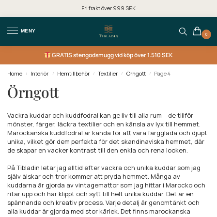
Fri frakt över 999 SEK
MENY
0
GRATIS
stengodsmugg vid köp över 1.510 SEK
Home
Interiör
Hemtillbehör
Textilier
Örngott
Page 4
/
/
/
/
/
Örngott
Vackra kuddar och kuddfodral kan ge liv till alla rum – de tillför
mönster, färger, läckra textilier och en känsla av lyx till hemmet.
Marockanska kuddfodral är kända för att vara färgglada och djupt
unika, vilket gör dem perfekta för det skandinaviska hemmet, där
de skapar en vacker kontrast till den enkla och rena looken.
På Tibladin letar jag alltid efter vackra och unika kuddar som jag
själv älskar och tror kommer att pryda hemmet. Många av
kuddarna är gjorda av vintagemattor som jag hittar i Marocko och
ritar upp och har klippt och sytt till helt unika kuddar. Det är en
spännande och kreativ process. Varje detalj är genomtänkt och
alla kuddar är gjorda med stor kärlek. Det finns marockanska