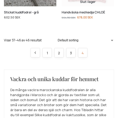
Slut i lager
Stickat kuddfodral - grå
Handväska med kedja CHLOÈ
602,50
SEK
678,00
SEK
904,50
SEK
Visar 37–46 av 46 resultat
1
2
3
4
Vackra och unika kuddar för hemmet
De många vackra marockanska kuddfodralen är alla
handgjorda i Marocko och är gjorda av textilier som ull,
siden och bomull. Det gör att de har varsin historia och har
små variationer och brister som gör dem helt speciella. Det
är bara en del av deras själ och charm. Hos Tibladin hittar
du till exempel Silke kuddfodral av kaktussilke, som är silke