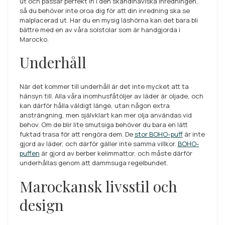
ut och passar perfekt in i den skandinaviska inredningen,
så du behöver inte oroa dig för att din inredning ska se
malplacerad ut. Har du en mysig läshörna kan det bara bli
bättre med en av våra solstolar som är handgjorda i
Marocko.
Underhåll
När det kommer till underhåll är det inte mycket att ta
hänsyn till. Alla våra inomhusfåtöljer av läder är oljade, och
kan därför hålla väldigt länge, utan någon extra
ansträngning, men självklart kan mer olja användas vid
behov. Om de blir lite smutsiga behöver du bara en lätt
fuktad trasa för att rengöra dem. De
stor BOHO-puff
är inte
gjord av läder, och därför gäller inte samma villkor.
BOHO-
puffen
är gjord av berber kelimmattor, och måste därför
underhållas genom att dammsuga regelbundet.
Marockansk livsstil och
design