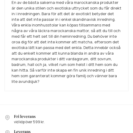
En av de bästa sakerna med våra marockanska produkter
är den unika stilen och exotiska uttrycket som du får direkt
in i inredningen. Bara för att det är exotiskt betyder det
inte att det inte passar in i enkel skandinavisk inredning.
Våra enkla inomhusstolar kan köpas tillsammans med
några av våra läckra marockanska mattor, så att du till och
med får ett helt set till din heminredning. Du behöver inte
oroa dig för att det inte kommer att matcha, eftersom det
exotiska lätt kan passa med det enkla. Detta innebär också
att du enkelt kommer att kunna blanda in andra av våra
marockanska produkter i ditt vardagsrum, ditt sovrum,
badrum, hall och ja, vilket rum som helst i ditt hem som du
kan hitta. Så varför inte skapa en fin unik inredning i ditt
hem som garanterat kommer göra familj och vänner bara
lite avundsjuk?
Fri leverans
vid köp över 599 kr.
Leverans