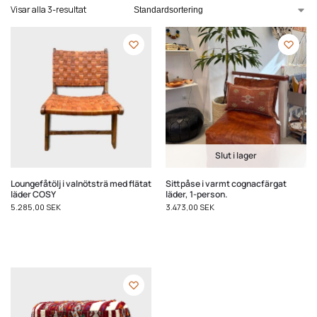
Visar alla 3-resultat
Slut i lager
Loungefåtölj i valnötsträ med flätat
Sittpåse i varmt cognacfärgat
läder COSY
läder, 1-person.
5.285,00
SEK
3.473,00
SEK