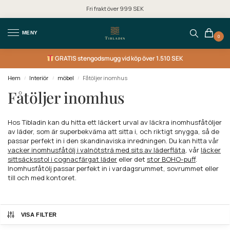
Fri frakt över 999 SEK
MENY
0
GRATIS
stengodsmugg vid köp över 1.510 SEK
Hem
Interiör
möbel
Fåtöljer inomhus
/
/
/
Fåtöljer inomhus
Hos Tibladin kan du hitta ett läckert urval av läckra inomhusfåtöljer
av läder, som är superbekväma att sitta i, och riktigt snygga, så de
passar perfekt in i den skandinaviska inredningen. Du kan hitta vår
vacker inomhusfåtölj i valnötsträ med sits av läderfläta
, vår
läcker
sittsäcksstol i cognacfärgat läder
eller det
stor BOHO-puff
.
Inomhusfåtölj passar perfekt in i vardagsrummet, sovrummet eller
till och med kontoret.
VISA FILTER