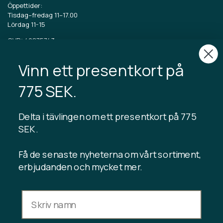
Öppettider:
Tisdag–fredag 11–17.00
Lördag 11-15
CVR: 40875743
Vinn ett presentkort på
TIBLADIN
Om Tibladin
775 SEK.
Blogg
Hållbar produktion
Registrera kundklubb
Delta i tävlingen om ett presentkort på 775
Kontakta oss
SEK .
Få de senaste nyheterna om vårt sortiment,
erbjudanden och mycket mer.
INFORMATION
Presentkortssaldo
Handelsvillkor
Integritetspolicy
Ångerrätt