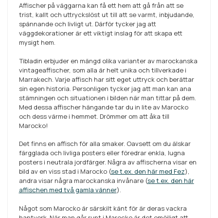
Affischer på väggarna kan få ett hem att gå från att se
trist, kallt och uttryckslöst ut till att se varmt, inbjudande,
spännande och livligt ut. Därför tycker jag att
väggdekorationer är ett viktigt inslag för att skapa ett
mysigt hem.
Tibladin erbjuder en mängd olika varianter av marockanska
vintageaffischer, som alla är helt unika och tillverkade i
Marrakech. Varje affisch har sitt eget uttryck och berättar
sin egen historia. Personligen tycker jag att man kan ana
stämningen och situationen i bilden när man tittar på dem.
Med dessa affischer hängande tar du in lite av Marocko
och dess värme i hemmet. Drömmer om att åka till
Marocko!
Det finns en affisch för alla smaker. Oavsett om du älskar
färgglada och livliga posters eller föredrar enkla, lugna
posters i neutrala jordfärger. Några av affischerna visar en
bild av en viss stad i Marocko (
se t.ex. den här med Fez
),
andra visar några marockanska invånare (
se t.ex. den här
affischen med två gamla vänner
).
Något som Marocko är särskilt känt för är deras vackra
hantverk. När man går runt i Marocko är det omöjligt att