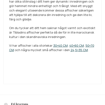
har olika stilinslag i ditt hem ger dynamik i inredningen och
gör hemmet mindre enhetligt och tråkigt. Med ett snyggt
och elegant utseende kommer dessa affischer säkerligen
att hjälpa till att dekorera din inredning och ge den lite liv,
färg och glädje.
Om du tycker att ditt hem saknar något varmt och exotiskt
är Tibladins affischer perfekta då de för in lite marockansk
kultur i den skandinaviska inredningen.
Vi har affischer i alla storlekar
30×40 CM
,
40×60 CM
,
50×70
CM
och några mycket små affischer i den
24,5×35 CM
.
Fri leverans