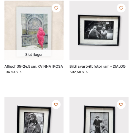
Slut i lager
Affisch 35×24,5 cm. KVINNA I ROSA
Bild | svartvitt foto i ram – DIALOG
194,80
SEK
602,50
SEK