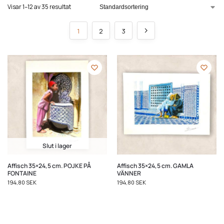
Visar 1–12 av 35 resultat
1
2
3
Slut i lager
Affisch 35×24,5 cm. POJKE PÅ
Affisch 35×24,5 cm. GAMLA
FONTAINE
VÄNNER
194,80
SEK
194,80
SEK