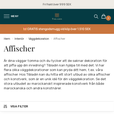
Fri frakt över 999 SEK
MENY
0
GRATIS
stengodsmugg vid köp över 1.510 SEK
Hem
Interiör
Väggdekoration
Affischer
/
/
/
Affischer
Är dina väggar tomma och du tycker att de saknar dekoration för
att piffa upp din inredning? Tibladin kan hjälpa till med det. Vi har
flera olika väggdekorationer som kan pryda ditt hem, t.ex. våra
affischer.
Hos Tibladin kan du hitta ett stort utbud av olika affischer
och konstverk, som är en unik idé för din väggdekoration. Se det
stora utbudet av marockanskt inspirerade konstverk från både
marockanska och andra konstnärer.
VISA FILTER