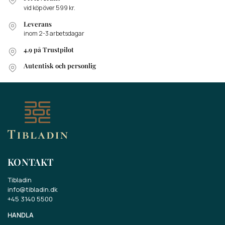
vid köp över 599 kr.
Leverans
inom 2-3 arbetsdagar
4.9 på Trustpilot
Autentisk och personlig
KONTAKT
Tibladin
info@tibladin.dk
+45 3140 5500
HANDLA