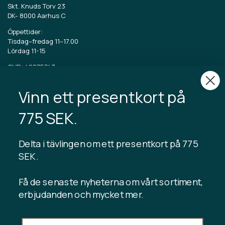
Skt. Knuds Torv 23
DK-
8000 Aarhus C
Öppettider:
Tisdag–fredag 11–17.00
Lördag 11-15
CVR: 40875743
Vinn ett presentkort på
TIBLADIN
Om Tibladin
775 SEK.
Blogg
Hållbar produktion
Registrera kundklubb
Delta i tävlingen om ett presentkort på 775
Kontakta oss
SEK .
Få de senaste nyheterna om vårt sortiment,
erbjudanden och mycket mer.
INFORMATION
Presentkortssaldo
Handelsvillkor