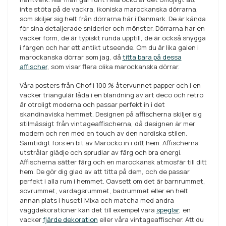
inte stöta på de vackra, ikoniska marockanska dörrarna,
som skiljer sig helt från dörrarna här i Danmark. De är kända
för sina detaljerade sniderier och mönster. Dörrarna har en
vacker form, de är typiskt runda upptill, de är också snygga
i färgen och har ett antikt utseende. Om du är lika galen i
marockanska dörrar som jag, då
titta bara på dessa
affischer
, som visar flera olika marockanska dörrar.
Våra posters från Chof i 100 % återvunnet papper och i en
vacker triangulär låda i en blandning av art deco och retro
är otroligt moderna och passar perfekt in i det
skandinaviska hemmet. Designen på affischerna skiljer sig
stilmässigt från vintageaffischerna, då designen är mer
modern och ren med en touch av den nordiska stilen.
Samtidigt förs en bit av Marocko in i ditt hem. Affischerna
utstrålar glädje och sprudlar av färg och bra energi.
Affischerna sätter färg och en marockansk atmosfär till ditt
hem. De gör dig glad av att titta på dem, och de passar
perfekt i alla rum i hemmet. Oavsett om det är barnrummet,
sovrummet, vardagsrummet, badrummet eller en helt
annan plats i huset! Mixa och matcha med andra
väggdekorationer kan det till exempel vara
speglar
, en
vacker
fjärde dekoration
eller våra vintageaffischer. Att du