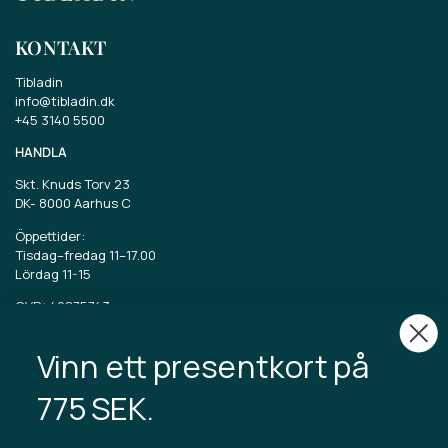
KONTAKT
Tibladin
info@tibladin.dk
+45 3140 5500
HANDLA
Skt. Knuds Torv 23
DK-
8000 Aarhus C
Öppettider:
Tisdag–fredag 11–17.00
Lördag 11-15
CVR: 40875743
Vinn ett presentkort på
TIBLADIN
Om Tibladin
775 SEK.
Blogg
Hållbar produktion