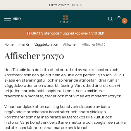
Fri frakt över 999 SEK
MENY
0
GRATIS
stengodsmugg vid köp över 1.510 SEK
Home
Interiör
Väggdekoration
Affischer
Affischer 50x70
/
/
/
/
Affischer 50x70
Hos Tibladin kan du hitta ett stort utbud av vackra posters och
konstverk som kan ge ditt hem en unik och personlig touch. Vill du
skapa en stämningsfull och inspirerande atmosfär i dina rum är
väggdekorationer en utmärkt lösning. Vårt utbud är brett och vi
erbjuder marockanskt inspirerad konst som kombinerar
traditionella mönster, färger och motiv med ett modernt uttryck.
Vi har handplockat en samling konstverk skapade av både
begåvade marockanska konstnärer och andra skickliga
konstnärer som har inspirerats av Marockos rika kultur och
historia. Varje konstverk berättar en historia och speglar den unika
estetik som kännetecknar marockansk konst.