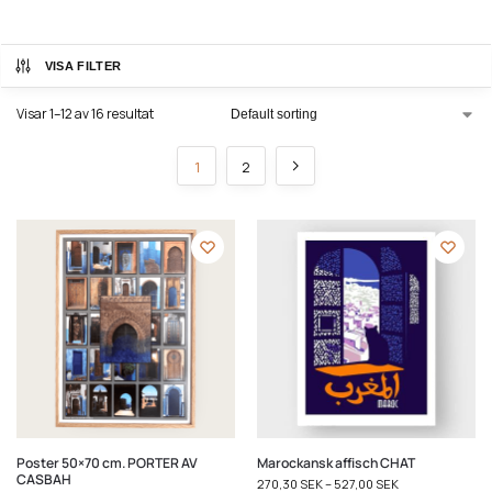
VISA FILTER
Visar 1–12 av 16 resultat
1
2
Poster 50×70 cm. PORTER AV
Marockansk affisch CHAT
CASBAH
270,30
SEK
–
527,00
SEK