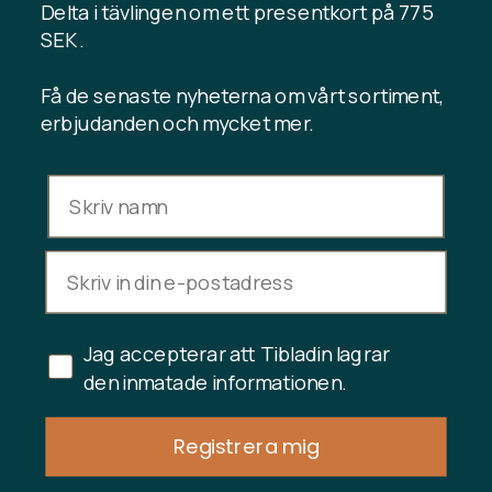
Registrera kundklubb
Delta i tävlingen om ett presentkort på 775
Kontakta oss
SEK .
Få de senaste nyheterna om vårt sortiment,
erbjudanden och mycket mer.
INFORMATION
Presentkortssaldo
Handelsvillkor
Integritetspolicy
Ångerrätt
Avbryt köp
Jag accepterar att Tibladin lagrar
Copyright © 2024 Tibladin – Alla rättigheter reserverade
den inmatade informationen.
Registrera mig