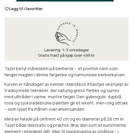
Legg til i favoritter
Levering: 1–3 virkedager
Gratis frakt på kjøp over 499 kr.
Taziri betyr måneskinn på berbersk – et poetisk navn som
fanger magien i denne fargerike og harmoniske berberkurven.
Kurven er håndlaget av kvinner i Marokkos Atlasfjell ved hjelp av
tradisjonelle teknikker, der naturlig gress flettes og surres
med ulltråder i varme, muntre farger. Den gyllengule, dypblå,
rosa og sjokoladebrune paletten gir et lekent, men rolig uttrykk
– som lyset fra månen over ørkensanden.
Med en høyde på omtrent 40 cm og en diameter på 26 cm er
Taziri både dekorativ og praktisk. Bruk den som et kunstnerisk
element i interiøret ditt, eller til oppbevaring av småting – i