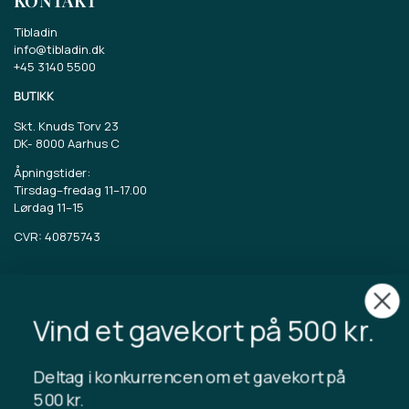
Tibladin
info@tibladin.dk
+45 3140 5500
BUTIKK
Skt. Knuds Torv 23
DK-
8000 Aarhus C
Åpningstider:
Tirsdag–fredag 11–17.00
Lørdag 11–15
CVR: 40875743
TIBLADIN
Om Tibladin
Vind et gavekort på 500 kr.
Blogg
Bærekraftig produksjon
Registrer kundeklubb
Deltag i konkurrencen om et gavekort på
Kontakt oss
500 kr.