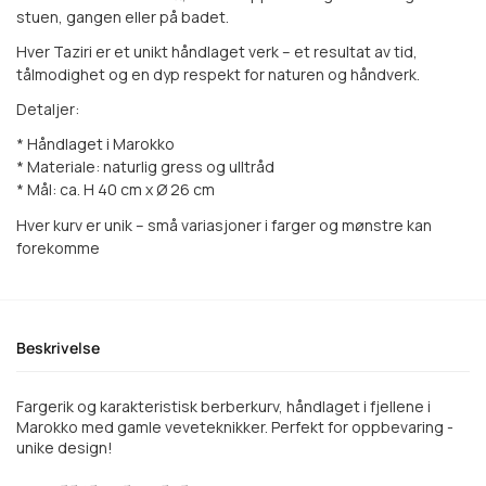
stuen, gangen eller på badet.
Hver Taziri er et unikt håndlaget verk – et resultat av tid,
tålmodighet og en dyp respekt for naturen og håndverk.
Detaljer:
* Håndlaget i Marokko
* Materiale: naturlig gress og ulltråd
* Mål: ca. H 40 cm x Ø 26 cm
Hver kurv er unik – små variasjoner i farger og mønstre kan
forekomme
Beskrivelse
Fargerik og karakteristisk berberkurv, håndlaget i fjellene i
Marokko med gamle veveteknikker. Perfekt for oppbevaring -
unike design!