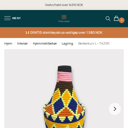
Gratis frakt over 1499 NOK
MENY
0
GRATIS
steintøyskrus ved kjøp over 1.580 NOK
Hjem
Interiør
Hjemmetilbehør
Lagring
Berberkurv L – TAZIRI
/
/
/
/