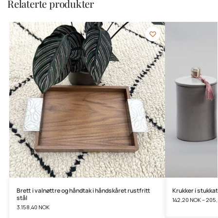
Relaterte produkter
Brett i valnøttre og håndtak i håndskåret rustfritt
Krukker i stukkat
stål
142,20
NOK
–
205
3.158,40
NOK