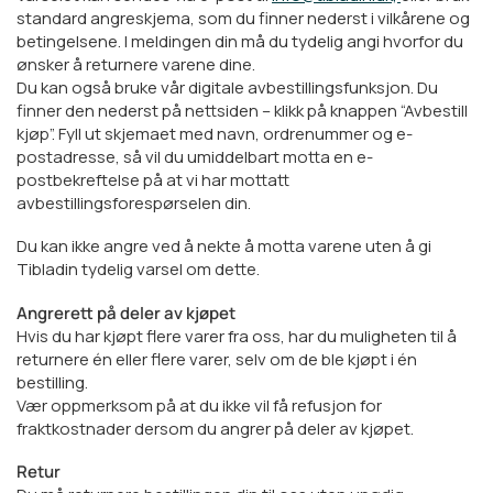
standard angreskjema, som du finner nederst i vilkårene og
betingelsene. I meldingen din må du tydelig angi hvorfor du
ønsker å returnere varene dine.
Du kan også bruke vår digitale avbestillingsfunksjon. Du
finner den nederst på nettsiden – klikk på knappen “Avbestill
kjøp”. Fyll ut skjemaet med navn, ordrenummer og e-
postadresse, så vil du umiddelbart motta en e-
postbekreftelse på at vi har mottatt
avbestillingsforespørselen din.
Du kan ikke angre ved å nekte å motta varene uten å gi
Tibladin tydelig varsel om dette.
Angrerett på deler av kjøpet
Hvis du har kjøpt flere varer fra oss, har du muligheten til å
returnere én eller flere varer, selv om de ble kjøpt i én
bestilling.
Vær oppmerksom på at du ikke vil få refusjon for
fraktkostnader dersom du angrer på deler av kjøpet.
Retur