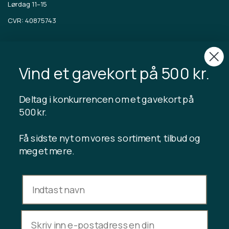
Lørdag 11–15
CVR: 40875743
TIBLADIN
Om Tibladin
Vind et gavekort på 500 kr.
Blogg
Bærekraftig produksjon
Registrer kundeklubb
Deltag i konkurrencen om et gavekort på
Kontakt oss
500 kr.
Få sidste nyt om vores sortiment, tilbud og
meget mere.
INFORMASJON
Gavekortsaldo
Handelsvilkår
Personvernerklæring
Angrerett
Avbryt kjøpet