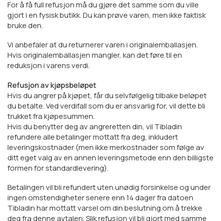
For å få full refusjon må du gjøre det samme som du ville
gjort i en fysisk butikk. Du kan prøve varen, men ikke faktisk
bruke den.
Vi anbefaler at du returnerer varen i originalemballasjen.
Hvis originalemballasjen mangler, kan det føre til en
reduksjon i varens verdi.
Refusjon av kjøpsbeløpet
Hvis du angrer på kjøpet, får du selvfølgelig tilbake beløpet
du betalte. Ved verdifall som du er ansvarlig for, vil dette bli
trukket fra kjøpesummen.
Hvis du benytter deg av angreretten din, vil Tibladin
refundere alle betalinger mottatt fra deg, inkludert
leveringskostnader (men ikke merkostnader som følge av
ditt eget valg av en annen leveringsmetode enn den billigste
formen for standardlevering).
Betalingen vil bli refundert uten unødig forsinkelse og under
ingen omstendigheter senere enn 14 dager fra datoen
Tibladin har mottatt varsel om din beslutning om å trekke
deg fra denne avtalen. Slik refusjon vil bli gjort med samme