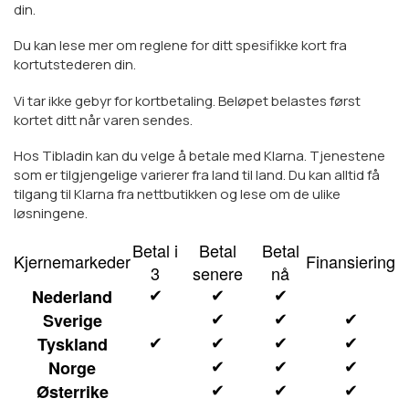
din.
Du kan lese mer om reglene for ditt spesifikke kort fra
kortutstederen din.
Vi tar ikke gebyr for kortbetaling. Beløpet belastes først
kortet ditt når varen sendes.
Hos Tibladin kan du velge å betale med Klarna. Tjenestene
som er tilgjengelige varierer fra land til land. Du kan alltid få
tilgang til Klarna fra nettbutikken og lese om de ulike
løsningene.
Betal i
Betal
Betal
Kjernemarkeder
Finansiering
3
senere
nå
Nederland
✔
✔
✔
Sverige
✔
✔
✔
Tyskland
✔
✔
✔
✔
Norge
✔
✔
✔
Østerrike
✔
✔
✔