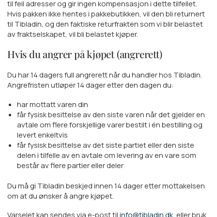
til feil adresser og gir ingen kompensasjon i dette tilfellet.
Hvis pakken ikke hentes i pakkebutikken, vil den bli returnert
til Tibladin, og den faktiske returfrakten som vi blir belastet
av fraktselskapet, vil bli belastet kjøper.
Hvis du angrer på kjøpet (angrerett)
Du har 14 dagers full angrerett når du handler hos Tibladin.
Angrefristen utløper 14 dager etter den dagen du:
har mottatt varen din
får fysisk besittelse av den siste varen når det gjelder en
avtale om flere forskjellige varer bestilt i én bestilling og
levert enkeltvis
får fysisk besittelse av det siste partiet eller den siste
delen i tilfelle av en avtale om levering av en vare som
består av flere partier eller deler
Du må gi Tibladin beskjed innen 14 dager etter mottakelsen
om at du ønsker å angre kjøpet.
Varselet kan sendes via e-post til
info@tibladin.dk,
eller bruk