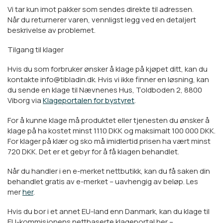
Vi tar kun imot pakker som sendes direkte til adressen.
Når du returnerer varen, vennligst legg ved en detaljert
beskrivelse av problemet.
Tilgang til klager
Hvis du som forbruker ønsker å klage på kjøpet ditt, kan du
kontakte info@tibladin.dk. Hvis vi ikke finner en løsning, kan
du sende en klage til Nævnenes Hus, Toldboden 2, 8800
Viborg via
Klageportalen for bystyret
.
For å kunne klage må produktet eller tjenesten du ønsker å
klage på ha kostet minst 1110 DKK og maksimalt 100 000 DKK.
For klager på klær og sko må imidlertid prisen ha vært minst
720 DKK. Det er et gebyr for å få klagen behandlet.
Når du handler i en e-merket nettbutikk, kan du få saken din
behandlet gratis av e-merket – uavhengig av beløp. Les
mer
her
.
Hvis du bor i et annet EU-land enn Danmark, kan du klage til
EU-kommisjonens nettbaserte klageportal her –