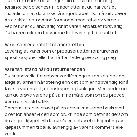
Du må returnere bestillingen din til oss uten unødig
forsinkelse og senest 14 dager etter at du har varslet
Tibladin om at du ønsker å angre kjøpet. Du må selv bære
de direkte kostnadene forbundet med retur av varene.
Ved retur er du ansvarlig for at varen er pakket forsvarlig.
Du bærer risikoen for varene fra leveringstidspunktet.
Varer som er unntatt fra angreretten
Levering av varer som er produsert etter forbrukerens
spesifikasjoner eller har fått et tydelig personlig preg.
Varens tilstand når du returnerer den
Du er ansvarlig for enhver verdiforringelse på varene som
følge av annen håndtering enn det som er nødvendig for å
fastslå varens art, egenskaper og funksjon. Med andre ord
kan du prøve varene på samme måte som om du prøvde
dem i en fysisk butikk.
Dersom varen er prøvd på en annen måte enn beskrevet
ovenfor, anser vi den som brukt, noe som betyr at dersom
du angrer kjøpet, vil du kun få en del av eller ingenting av
kjøpesummen tilbake, avhengig av varens kommersielle
verdi.