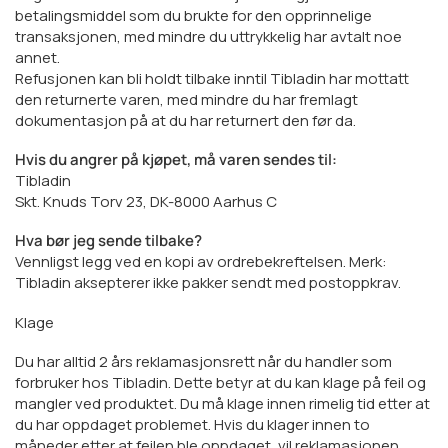
betalingsmiddel som du brukte for den opprinnelige
transaksjonen, med mindre du uttrykkelig har avtalt noe
annet.
Refusjonen kan bli holdt tilbake inntil Tibladin har mottatt
den returnerte varen, med mindre du har fremlagt
dokumentasjon på at du har returnert den før da.
Hvis du angrer på kjøpet, må varen sendes til:
Tibladin
Skt. Knuds Torv 23, DK-8000 Aarhus C
Hva bør jeg sende tilbake?
Vennligst legg ved en kopi av ordrebekreftelsen. Merk:
Tibladin aksepterer ikke pakker sendt med postoppkrav.
Klage
Du har alltid 2 års reklamasjonsrett når du handler som
forbruker hos Tibladin. Dette betyr at du kan klage på feil og
mangler ved produktet. Du må klage innen rimelig tid etter at
du har oppdaget problemet. Hvis du klager innen to
måneder etter at feilen ble oppdaget, vil reklamasjonen