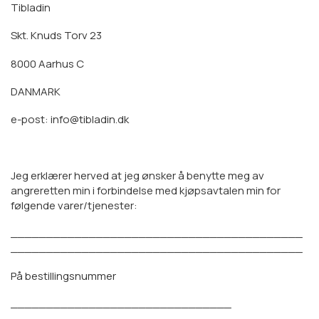
Tibladin
Skt. Knuds Torv 23
8000 Aarhus C
DANMARK
e-post: info@tibladin.dk
Jeg erklærer herved at jeg ønsker å benytte meg av
angreretten min i forbindelse med kjøpsavtalen min for
følgende varer/tjenester:
_________________________________________
_________________________________________
På bestillingsnummer
_______________________________