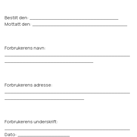
Bestilt den: _____________________________
Mottatt den: _______________________________
Forbrukerens navn:
_________________________________________
_____________________________
Forbrukerens adresse:
_________________________________________
__________________________
Forbrukerens underskrift:
_________________________________________
Dato: _________________