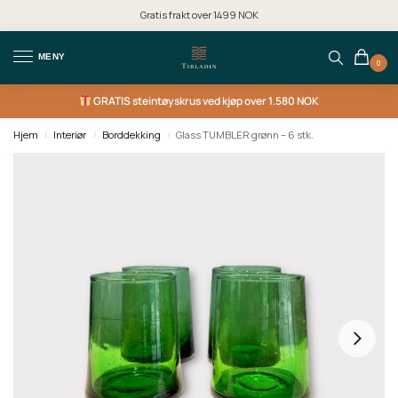
Gratis frakt over 1499 NOK
MENY
0
GRATIS
steintøyskrus ved kjøp over 1.580 NOK
Hjem
Interiør
Borddekking
Glass TUMBLER grønn – 6 stk.
/
/
/