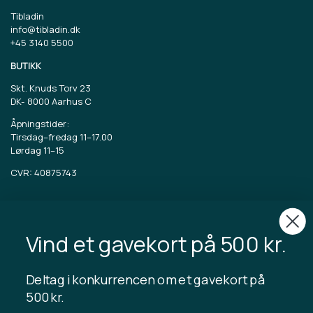
Tibladin
info@tibladin.dk
+45 3140 5500
BUTIKK
Skt. Knuds Torv 23
DK-
8000 Aarhus C
Åpningstider:
Tirsdag–fredag 11–17.00
Lørdag 11–15
CVR: 40875743
TIBLADIN
Om Tibladin
Vind et gavekort på 500 kr.
Blogg
Bærekraftig produksjon
Registrer kundeklubb
Deltag i konkurrencen om et gavekort på
Kontakt oss
500 kr.