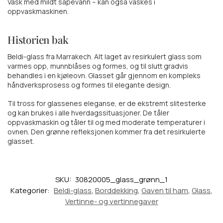
Vask med mildt såpevann – kan også vaskes i
oppvaskmaskinen.
Historien bak
Beldi-glass fra Marrakech. Alt laget av resirkulert glass som
varmes opp, munnblåses og formes, og til slutt gradvis
behandles i en kjøleovn. Glasset går gjennom en kompleks
håndverksprosess og formes til elegante design.
Til tross for glassenes eleganse, er de ekstremt slitesterke
og kan brukes i alle hverdagssituasjoner. De tåler
oppvaskmaskin og tåler til og med moderate temperaturer i
ovnen. Den grønne refleksjonen kommer fra det resirkulerte
glasset.
SKU:
30820005_glass_grønn_1
Kategorier:
Beldi-glass
,
Borddekking
,
Gaven til ham
,
Glass
,
Vertinne- og vertinnegaver