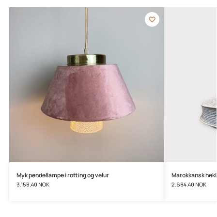
Myk pendellampe i rotting og velur
Marokkansk hekl
3.158,40
NOK
2.684,40
NOK