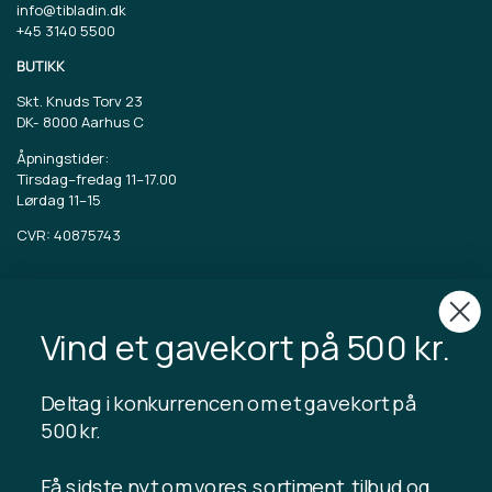
info@tibladin.dk
+45 3140 5500
BUTIKK
Skt. Knuds Torv 23
DK-
8000 Aarhus C
Åpningstider:
Tirsdag–fredag 11–17.00
Lørdag 11–15
CVR: 40875743
TIBLADIN
Om Tibladin
Vind et gavekort på 500 kr.
Blogg
Bærekraftig produksjon
Registrer kundeklubb
Deltag i konkurrencen om et gavekort på
Kontakt oss
500 kr.
Få sidste nyt om vores sortiment, tilbud og