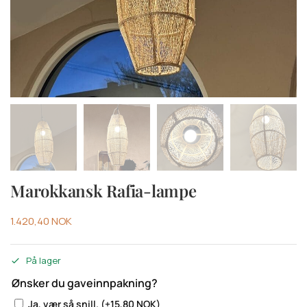
Marokkansk Rafia-lampe
1.420,40
NOK
På lager
Ønsker du gaveinnpakning?
Ja, vær så snill.
(+
15,80
NOK
)