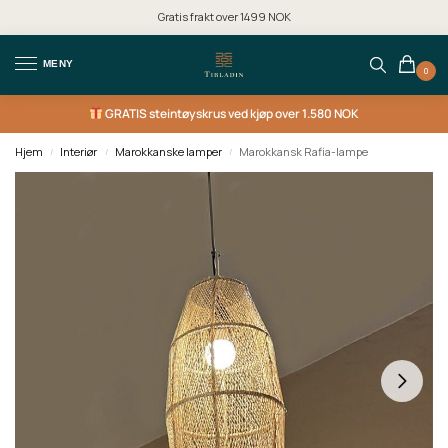
Gratis frakt over 1499 NOK
MENY
0
GRATIS
steintøyskrus ved kjøp over 1.580 NOK
Hjem
Interiør
Marokkanske lamper
Marokkansk Rafia-lampe
/
/
/