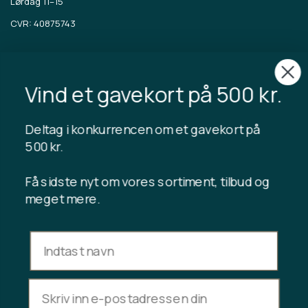
Lørdag 11–15
CVR: 40875743
TIBLADIN
Om Tibladin
Vind et gavekort på 500 kr.
Blogg
Bærekraftig produksjon
Registrer kundeklubb
Deltag i konkurrencen om et gavekort på
Kontakt oss
500 kr.
Få sidste nyt om vores sortiment, tilbud og
meget mere.
INFORMASJON
Gavekortsaldo
Handelsvilkår
Personvernerklæring
Angrerett
Avbryt kjøpet