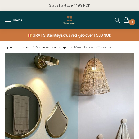
Gratis frakt over 1499 NOK
MENY
0
GRATIS
steintøyskrus ved kjøp over 1.580 NOK
Hjem
Interiør
Marokkanske lamper
Marokkansk raffialampe
/
/
/