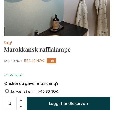
Salg!
Marokkansk raffialampe
551,40
NOK
630,40
NOK
-13%
På lager
Ønsker du gaveinnpakning?
Ja, vær så snill.
(+
15,80
NOK
)
Legg i handlekurven