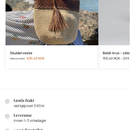
Skulderveske
Beldi-krus – sik
630,40
NOK
156,40
NOK
–
203
788,40
NOK
Gratis frakt
ved kjøp over 599 kr.
Leveranse
innen 1–3 virkedager
4.9 på Trustpilot