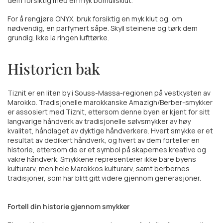
dem forsiktig med en myk bomullsklut.
For å rengjøre ONYX, bruk forsiktig en myk klut og, om
nødvendig, en parfymert såpe. Skyll steinene og tørk dem
grundig. Ikke la ringen lufttørke.
Historien bak
Tiznit er en liten by i Souss-Massa-regionen på vestkysten av
Marokko. Tradisjonelle marokkanske Amazigh/Berber-smykker
er assosiert med Tiznit, ettersom denne byen er kjent for sitt
langvarige håndverk av tradisjonelle sølvsmykker av høy
kvalitet, håndlaget av dyktige håndverkere. Hvert smykke er et
resultat av dedikert håndverk, og hvert av dem forteller en
historie, ettersom de er et symbol på skapernes kreative og
vakre håndverk. Smykkene representerer ikke bare byens
kulturarv, men hele Marokkos kulturarv, samt berbernes
tradisjoner, som har blitt gitt videre gjennom generasjoner.
Fortell din historie gjennom smykker