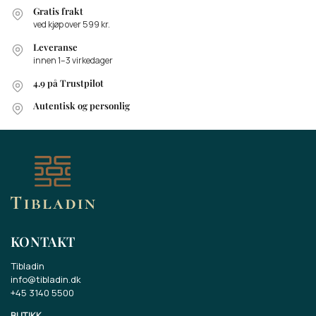
Gratis frakt
ved kjøp over 599 kr.
Leveranse
innen 1–3 virkedager
4.9 på Trustpilot
Autentisk og personlig
KONTAKT
Tibladin
info@tibladin.dk
+45 3140 5500
BUTIKK