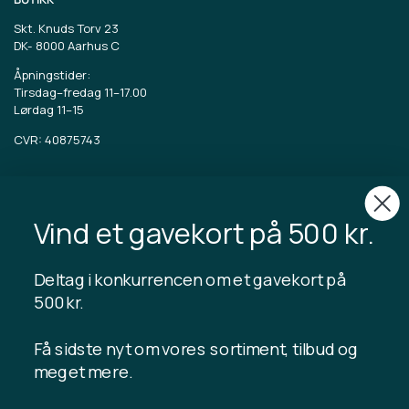
Skt. Knuds Torv 23
DK-
8000 Aarhus C
Åpningstider:
Tirsdag–fredag 11–17.00
Lørdag 11–15
CVR: 40875743
TIBLADIN
Om Tibladin
Vind et gavekort på 500 kr.
Blogg
Bærekraftig produksjon
Registrer kundeklubb
Deltag i konkurrencen om et gavekort på
Kontakt oss
500 kr.
Få sidste nyt om vores sortiment, tilbud og
meget mere.
INFORMASJON
Gavekortsaldo