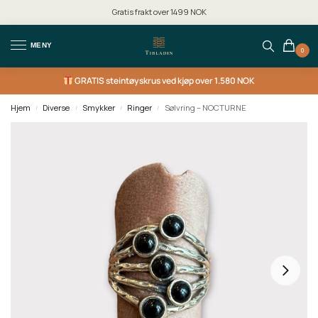
Gratis frakt over 1499 NOK
MENY
0
GRATIS
steintøyskrus ved kjøp over 1.580 NOK
Hjem
Diverse
Smykker
Ringer
Sølvring – NOCTURNE
/
/
/
/