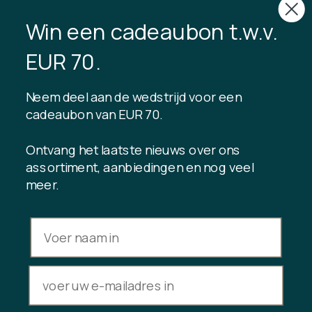
CVR: 40875743
Win een cadeaubon t.w.v.
TIBLADIN
EUR 70.
Over Tibladin
Bloggen
Neem deel aan de wedstrijd voor een
Duurzame productie
Klantenclub registreren
cadeaubon van EUR 70.
Neem contact met ons op
Ontvang het laatste nieuws over ons
assortiment, aanbiedingen en nog veel
meer.
INFORMATIE
Saldo cadeaukaart
Handelsvoorwaarden
Privacybeleid
Herroepingsrecht
Aankoop annuleren