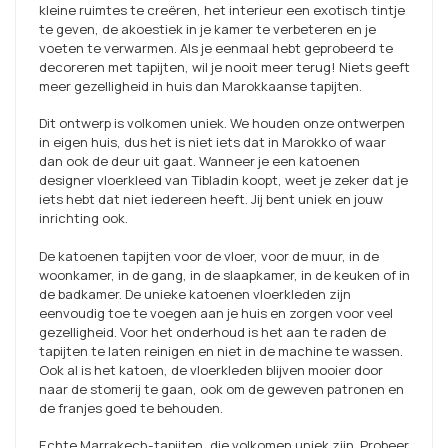
kleine ruimtes te creëren, het interieur een exotisch tintje
te geven, de akoestiek in je kamer te verbeteren en je
voeten te verwarmen. Als je eenmaal hebt geprobeerd te
decoreren met tapijten, wil je nooit meer terug! Niets geeft
meer gezelligheid in huis dan Marokkaanse tapijten.
Dit ontwerp is volkomen uniek. We houden onze ontwerpen
in eigen huis, dus het is niet iets dat in Marokko of waar
dan ook de deur uit gaat. Wanneer je een katoenen
designer vloerkleed van Tibladin koopt, weet je zeker dat je
iets hebt dat niet iedereen heeft. Jij bent uniek en jouw
inrichting ook.
De katoenen tapijten voor de vloer, voor de muur, in de
woonkamer, in de gang, in de slaapkamer, in de keuken of in
de badkamer. De unieke katoenen vloerkleden zijn
eenvoudig toe te voegen aan je huis en zorgen voor veel
gezelligheid. Voor het onderhoud is het aan te raden de
tapijten te laten reinigen en niet in de machine te wassen.
Ook al is het katoen, de vloerkleden blijven mooier door
naar de stomerij te gaan, ook om de geweven patronen en
de franjes goed te behouden.
Echte Marrakech-tapijten, die volkomen uniek zijn. Probeer