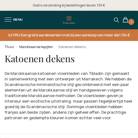
Gratis verzending bij bestellingen boven 130 €
MENU
0
VRIJ
Een gratis aardewerken mok bij een aankoop van meer dan 134 €
Thuis
Marokkaanse tapijten
Katoenen dekens
/
/
Katoenen dekens
De Marokkaanse katoenen vloerkleden van Tibladin zijn gemaakt
in samenwerking met een ontwerper uit Marrakech. We hebben de
Scandinavische minimalistische stijl gecombineerd met een paar
elementen uit de Marokkaanse stijl en handgeweven volgens
traditionele Marokkaanse methoden. De vloerkleden geven je
interieur een exotische uitstraling, maar passen tegelijkertijd heel
goed bij de Scandinavische stijl. Sommige vloerkleden hebben
franjes aan beide zijden, andere zijn geheel effen. De prachtige
patronen en gedempte kleuren komen echter veel voor.