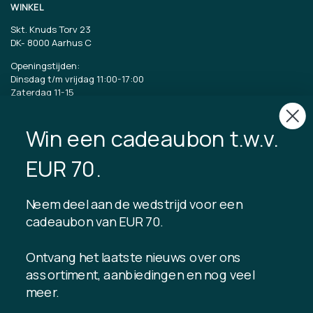
WINKEL
Skt. Knuds Torv 23
DK-
8000 Aarhus C
Openingstijden:
Dinsdag t/m vrijdag 11:00-17:00
Zaterdag 11-15
CVR: 40875743
Win een cadeaubon t.w.v.
TIBLADIN
EUR 70.
Over Tibladin
Bloggen
Neem deel aan de wedstrijd voor een
Duurzame productie
Klantenclub registreren
cadeaubon van EUR 70.
Neem contact met ons op
Ontvang het laatste nieuws over ons
assortiment, aanbiedingen en nog veel
meer.
INFORMATIE