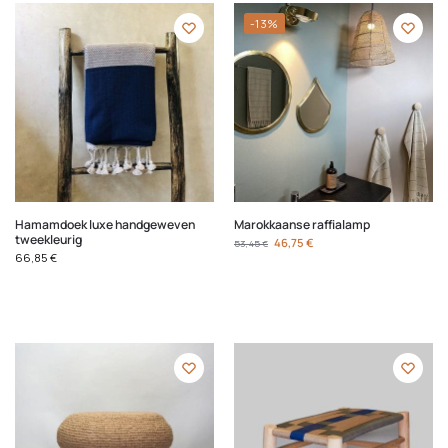
-13%
Hamamdoek luxe handgeweven
Marokkaanse raffialamp
tweekleurig
46,75
€
53,45
€
66,85
€