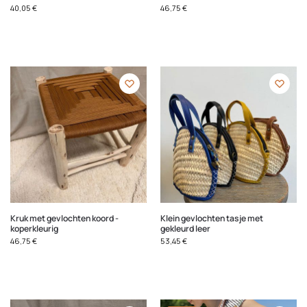
40,05
€
46,75
€
Kruk met gevlochten koord -
Klein gevlochten tasje met
koperkleurig
gekleurd leer
46,75
€
53,45
€