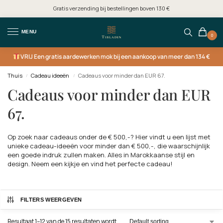
Gratis verzending bij bestellingen boven 130 €
MENU
0
VRIJ
Een gratis aardewerken mok bij een aankoop van meer dan 134 €
Thuis
Cadeau ideeën
Cadeaus voor minder dan EUR 67.
/
/
Cadeaus voor minder dan EUR
67.
Op zoek naar cadeaus onder de € 500,-? Hier vindt u een lijst met
unieke cadeau-ideeën voor minder dan € 500,-, die waarschijnlijk
een goede indruk zullen maken. Alles in Marokkaanse stijl en
design. Neem een kijkje en vind het perfecte cadeau!
FILTERS WEERGEVEN
Resultaat 1–12 van de 15 resultaten wordt