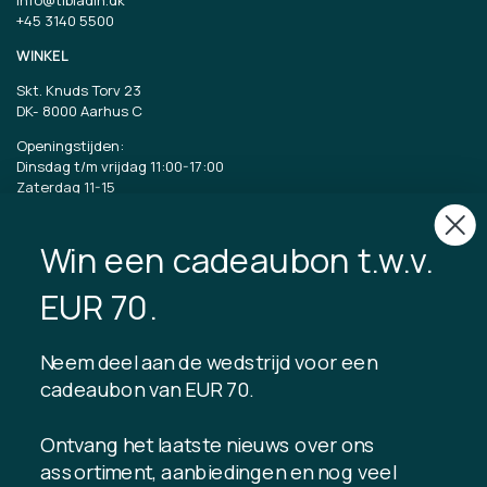
+45 3140 5500
WINKEL
Skt. Knuds Torv 23
DK-
8000 Aarhus C
Openingstijden:
Dinsdag t/m vrijdag 11:00-17:00
Zaterdag 11-15
CVR: 40875743
Win een cadeaubon t.w.v.
TIBLADIN
EUR 70.
Over Tibladin
Bloggen
Neem deel aan de wedstrijd voor een
Duurzame productie
Klantenclub registreren
cadeaubon van EUR 70.
Neem contact met ons op
Ontvang het laatste nieuws over ons
assortiment, aanbiedingen en nog veel