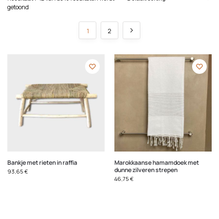
getoond
1
2
Bankje met rieten in raffia
Marokkaanse hamamdoek met
dunne zilveren strepen
93,65
€
46,75
€