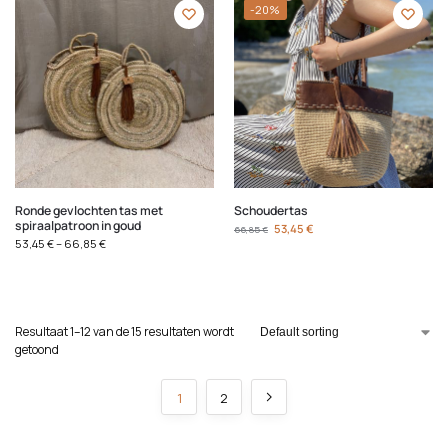
-20%
Ronde gevlochten tas met
Schoudertas
spiraalpatroon in goud
53,45
€
66,85
€
53,45
€
–
66,85
€
Resultaat 1–12 van de 15 resultaten wordt
getoond
1
2