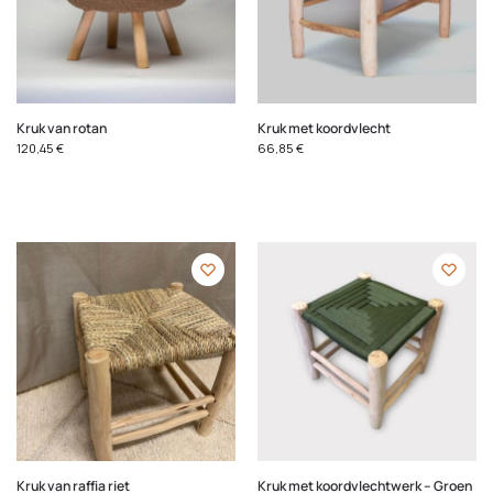
Kruk van rotan
Kruk met koordvlecht
120,45
€
66,85
€
Kruk van raffia riet
Kruk met koordvlechtwerk – Groen