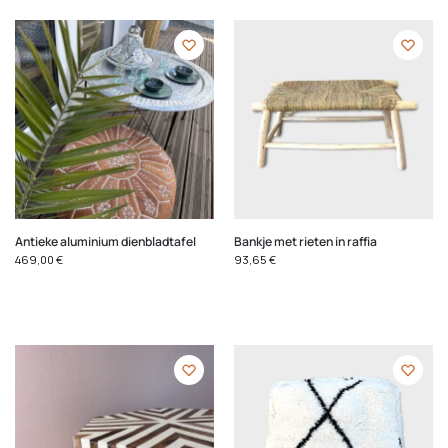
Antieke aluminium dienbladtafel
Bankje met rieten in raffia
469,00
€
93,65
€