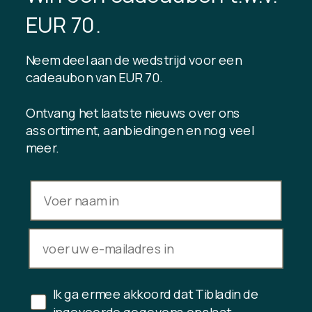
TIBLADIN
EUR 70.
Over Tibladin
Bloggen
Neem deel aan de wedstrijd voor een
Duurzame productie
Klantenclub registreren
cadeaubon van EUR 70.
Neem contact met ons op
Ontvang het laatste nieuws over ons
assortiment, aanbiedingen en nog veel
meer.
INFORMATIE
Saldo cadeaukaart
Handelsvoorwaarden
Privacybeleid
Herroepingsrecht
Aankoop annuleren
Ik ga ermee akkoord dat Tibladin de
Copyright © 2024 Tibladin – Alle rechten voorbehouden
ingevoerde gegevens opslaat.