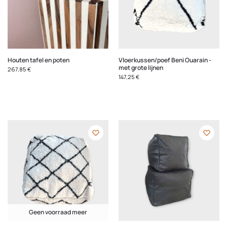
Houten tafel en poten
Vloerkussen/poef Beni Ouarain -
met grote lijnen
267,85
€
147,25
€
Geen voorraad meer