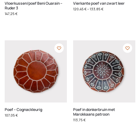
Vloerkussen/poef Beni Ouarain –
Vierkante poef van zwart leer
Ruder 3
120,45
€
–
133,85
€
147,25
€
Poef – Cognackleurig
Poef in donkerbruin met
Marokkaans patroon
107,05
€
113,75
€