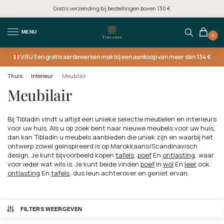
Gratis verzending bij bestellingen boven 130 €
MENU
0
VRIJ
Een gratis aardewerken mok bij een aankoop van meer dan 134 €
Thuis
Interieur
Meubilair
/
/
Meubilair
Bij Tibladin vindt u altijd een unieke selectie meubelen en interieurs
voor uw huis. Als u op zoek bent naar nieuwe meubels voor uw huis,
dan kan Tibladin u meubels aanbieden die uniek zijn en waarbij het
ontwerp zowel geïnspireerd is op Marokkaans/Scandinavisch
design. Je kunt bijvoorbeeld kopen
tafels
,
poef
En
ontlasting
, waar
voor ieder wat wils is. Je kunt beide vinden
poef
in
wol
En
leer
ook
ontlasting
En
tafels
, dus leun achterover en geniet ervan.
FILTERS WEERGEVEN