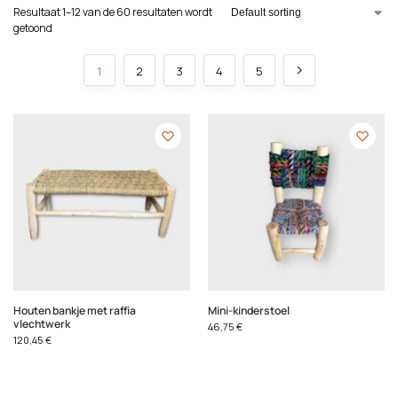
Resultaat 1–12 van de 60 resultaten wordt
getoond
1
2
3
4
5
Houten bankje met raffia
Mini-kinderstoel
vlechtwerk
46,75
€
120,45
€