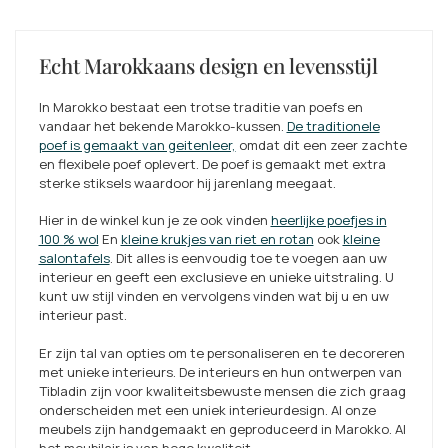
Echt Marokkaans design en levensstijl
In Marokko bestaat een trotse traditie van poefs en
vandaar het bekende Marokko-kussen.
De traditionele
poef is gemaakt van geitenleer,
omdat dit een zeer zachte
en flexibele poef oplevert. De poef is gemaakt met extra
sterke stiksels waardoor hij jarenlang meegaat.
Hier in de winkel kun je ze ook vinden
heerlijke poefjes in
100 % wol
En
kleine krukjes van riet en rotan
ook
kleine
salontafels
. Dit alles is eenvoudig toe te voegen aan uw
interieur en geeft een exclusieve en unieke uitstraling. U
kunt uw stijl vinden en vervolgens vinden wat bij u en uw
interieur past.
Er zijn tal van opties om te personaliseren en te decoreren
met unieke interieurs. De interieurs en hun ontwerpen van
Tibladin zijn voor kwaliteitsbewuste mensen die zich graag
onderscheiden met een uniek interieurdesign. Al onze
meubels zijn handgemaakt en geproduceerd in Marokko. Al
het meubilair is van hoge kwaliteit.