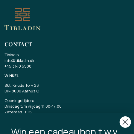
CONTACT
Tibladin
info@tibladin.dk
+45 3140 5500
WINKEL
Skt. Knuds Torv 23
DK-
8000 Aarhus C
Openingstijden:
Dinsdag t/m vrijdag 11:00-17:00
Zaterdag 11-15
CVR: 40875743
Win een cadeaubon t.w.v.