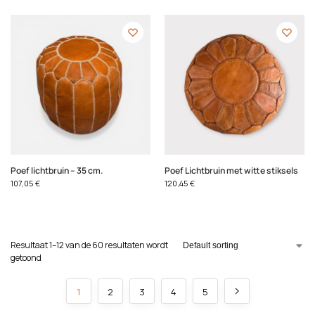
Poef lichtbruin – 35 cm.
Poef Lichtbruin met witte stiksels
107,05
€
120,45
€
Resultaat 1–12 van de 60 resultaten wordt
getoond
1
2
3
4
5