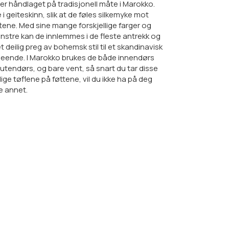
er håndlaget på tradisjonell måte i Marokko.
e i geiteskinn, slik at de føles silkemyke mot
tene. Med sine mange forskjellige farger og
stre kan de innlemmes i de fleste antrekk og
et deilig preg av bohemsk stil til et skandinavisk
eende. I Marokko brukes de både innendørs
utendørs, og bare vent, så snart du tar disse
lige tøflene på føttene, vil du ikke ha på deg
e annet.