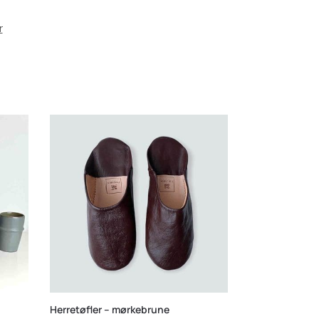
r
Herretøfler – mørkebrune