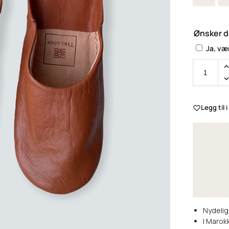
Ønsker d
Ja, vær
Legg til i
Nydelig
I Marokk