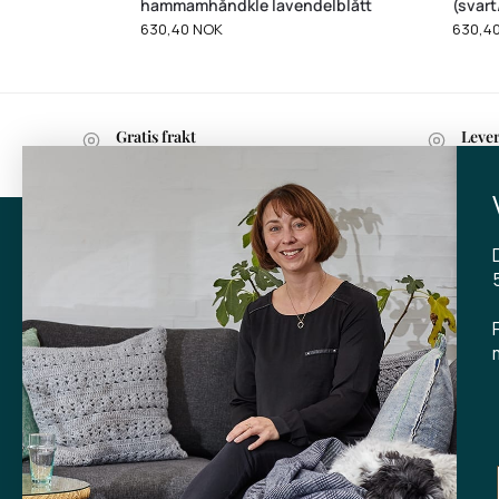
hammamhåndkle lavendelblått
(svart
630,40
NOK
630,4
Gratis frakt
Leve
ved kjøp over 599 kr.
innen
KONTA
Tibladin
info@tibla
+45 3140
BUTIKK
Skt. Knud
DK-
8000 