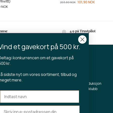
/hvitt)
101,90
NOK
203,80
NOK
0
NOK
ranse
4.9 på Trustpilot
 1–3 virkedager
Vind et gavekort på 500 kr.
Deltag i konkurrencen om et gavekort på
KT
TIBLADIN
500 kr.
Om Tibladin
Få sidste nyt om vores sortiment, tilbud og
din.dk
Blogg
meget mere.
 5500
Bærekraftig produksjon
Registrer kundeklubb
Kontakt oss
s Torv 23
Aarhus C