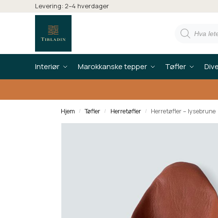
Levering: 2–4 hverdager
Interiør
Marokkanske tepper
Tøfler
Div
Hjem
Tøfler
Herretøfler
Herretøfler – lysebrune
/
/
/