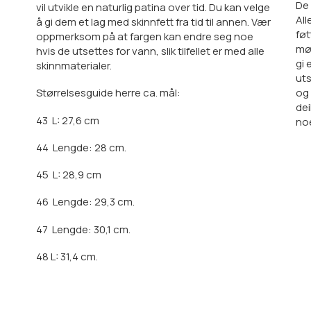
De 
vil utvikle en naturlig patina over tid. Du kan velge
All
å gi dem et lag med skinnfett fra tid til annen. Vær
føt
oppmerksom på at fargen kan endre seg noe
møn
hvis de utsettes for vann, slik tilfellet er med alle
gi 
skinnmaterialer.
uts
Størrelsesguide herre ca. mål:
og 
dei
43
L: 27,6 cm
no
44
Lengde: 28 cm.
45
L: 28,9 cm
46
Lengde: 29,3 cm.
47
Lengde: 30,1 cm.
48 L: 31,4 cm.