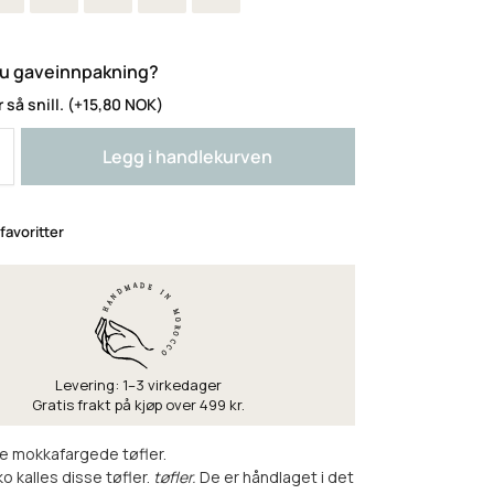
u gaveinnpakning?
 så snill.
(+
15,80
NOK
)
Legg i handlekurven
 favoritter
Levering: 1–3 virkedager
Gratis frakt på kjøp over 499 kr.
e mokkafargede tøfler.
o kalles disse tøfler.
tøfler.
De er håndlaget i det