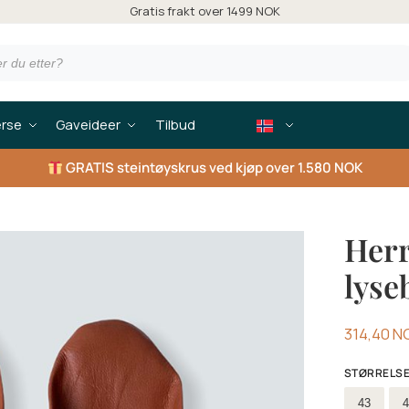
Gratis frakt over 1499 NOK
erse
Gaveideer
Tilbud
GRATIS
steintøyskrus ved kjøp over 1.580 NOK
Herr
lyse
314,40
N
STØRRELS
Velge stø
43
4