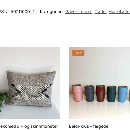
SKU:
50211000_1
Kategorier:
Gaven til ham
,
Tøfler
,
Herretøfle
r
-50%
rekk med ull- og skinnmønster
Beldi-krus – fargede