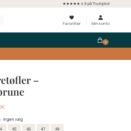
★★★★★ 4,9 på Trustpilot
Favoritter
Min konto
0
etøfler –
brune
OK
Ingen valg
E
:
rrelse
4
45
46
47
48