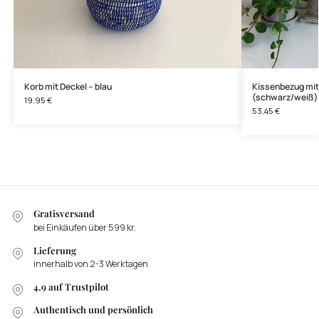
Korb mit Deckel – blau
Kissenbezug mit
(schwarz/weiß)
19,95
€
53,45
€
Gratisversand
bei Einkäufen über 599 kr.
Lieferung
innerhalb von 2-3 Werktagen
4,9 auf Trustpilot
Authentisch und persönlich