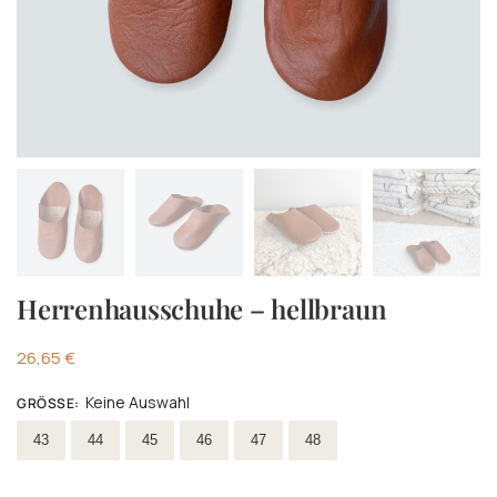
Herrenhausschuhe – hellbraun
26,65
€
Keine Auswahl
GRÖSSE
:
Wählen Größe
43
44
45
46
47
48