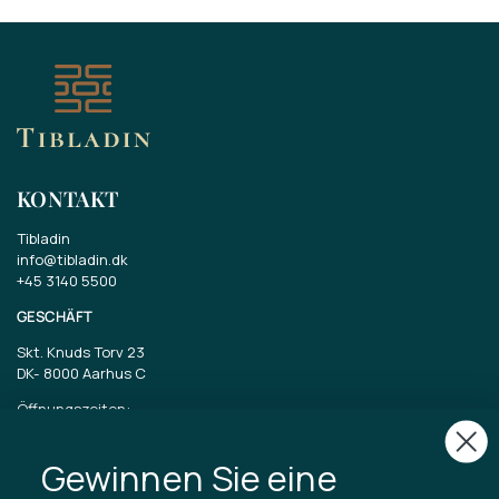
KONTAKT
Tibladin
info@tibladin.dk
+45 3140 5500
GESCHÄFT
Skt. Knuds Torv 23
DK-
8000 Aarhus C
Öffnungszeiten:
Dienstag bis Freitag 11-17 Uhr
Samstag 11-15
Gewinnen Sie eine
CVR: 40875743