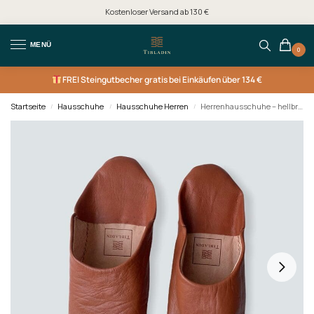
Kostenloser Versand ab 130 €
MENÜ
0
FREI
Steingutbecher gratis bei Einkäufen über 134 €
Startseite
Hausschuhe
Hausschuhe Herren
Herrenhausschuhe – hellbraun
/
/
/