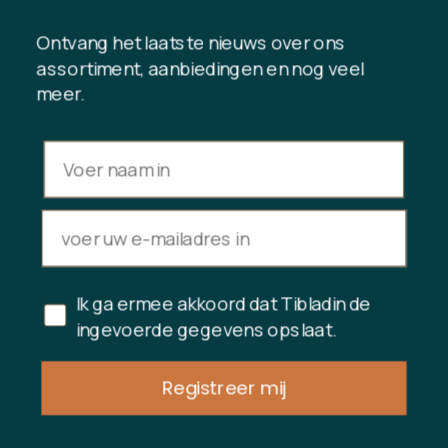
Neem contact met ons op
Ontvang het laatste nieuws over ons
assortiment, aanbiedingen en nog veel
meer.
INFORMATIE
Saldo cadeaukaart
Handelsvoorwaarden
Privacybeleid
Herroepingsrecht
Aankoop annuleren
Ik ga ermee akkoord dat Tibladin de
Copyright © 2024 Tibladin – Alle rechten voorbehouden
ingevoerde gegevens opslaat.
Registreer mij