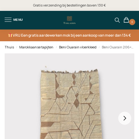
Gratis verzending bij bestellingen boven 130 €
MENU
0
VRIJ
Een gratis aardewerken mok bij een aankoop van meer dan 134 €
Thuis
Marokkaanse tapijten
Beni Ouarain vloerkleed
Beni Ouarain 206×320 cm. - AMOUD
/
/
/