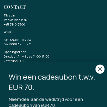
CONTACT
Tibladin
info@tibladin.dk
+45 3140 5500
WINKEL
Skt. Knuds Torv 23
DK-
8000 Aarhus C
Openingstijden:
Dinsdag t/m vrijdag 11:00-17:00
Zaterdag 11-15
CVR: 40875743
Win een cadeaubon t.w.v.
TIBLADIN
EUR 70.
Over Tibladin
Bloggen
Neem deel aan de wedstrijd voor een
Duurzame productie
Klantenclub registreren
cadeaubon van EUR 70.