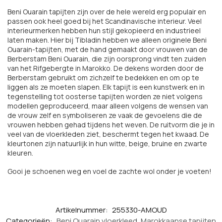
Beni Ouarain tapijten zijn over de hele wereld erg populair en
passen ook heel goed bij het Scandinavische interieur. Veel
interieurmerken hebben hun stijl gekopieerd en industrieel
laten maken. Hier bij Tibladin hebben we alleen originele Beni
Ouarain-tapijten, met de hand gemaakt door vrouwen van de
Berberstam Beni Ouarain, die zijn oorsprong vindt ten zuiden
van het Rifgebergte in Marokko. De dekens worden door de
Berberstam gebruikt om zichzelf te bedekken en om op te
liggen als ze moeten slapen. Elk tapijt is een kunstwerk en in
tegenstelling tot oosterse tapijten worden ze niet volgens
modellen geproduceerd, maar alleen volgens de wensen van
de vrouw zelf en symboliseren ze vaak de gevoelens die de
vrouwen hebben gehad tijdens het weven. De ruitvorm die je in
veel van de vloerkleden ziet, beschermt tegen het kwaad. De
kleurtonen zijn natuurlijk in hun witte, beige, bruine en zwarte
kleuren.
Gooi je schoenen weg en voel de zachte wol onder je voeten!
Artikelnummer:
255330-AMOUD
Categorieën:
Beni Ouarain vloerkleed
,
Marokkaanse tapijten