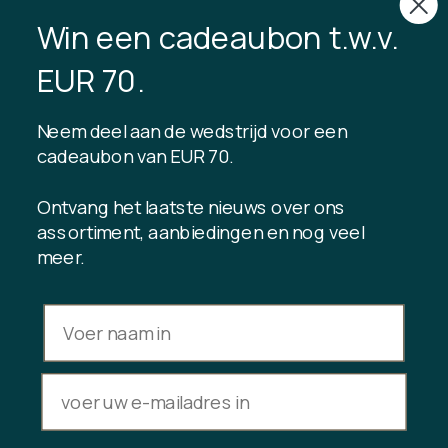
CVR: 40875743
Win een cadeaubon t.w.v.
TIBLADIN
EUR 70.
Over Tibladin
Bloggen
Neem deel aan de wedstrijd voor een
Duurzame productie
Klantenclub registreren
cadeaubon van EUR 70.
Neem contact met ons op
Ontvang het laatste nieuws over ons
assortiment, aanbiedingen en nog veel
meer.
INFORMATIE
Saldo cadeaukaart
Handelsvoorwaarden
Privacybeleid
Herroepingsrecht
Aankoop annuleren