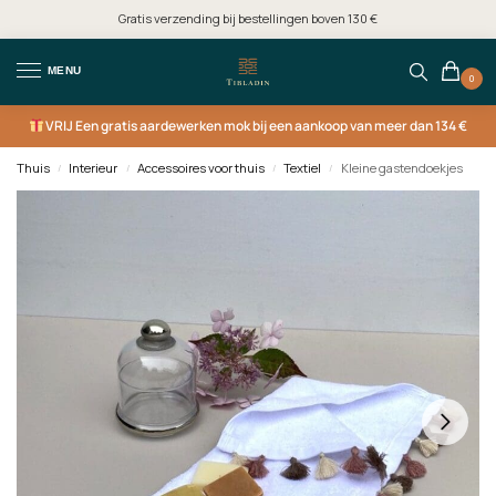
Gratis verzending bij bestellingen boven 130 €
MENU
0
VRIJ
Een gratis aardewerken mok bij een aankoop van meer dan 134 €
Thuis
Interieur
Accessoires voor thuis
Textiel
Kleine gastendoekjes
/
/
/
/