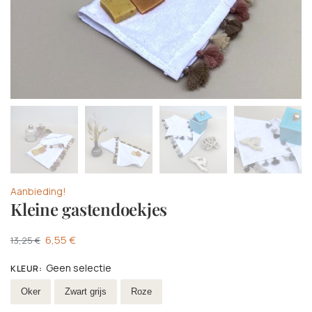
Aanbieding!
Kleine gastendoekjes
6,55
€
13,25
€
Geen selectie
KLEUR
:
Selecteer Kleur
Oker
Zwart grijs
Roze