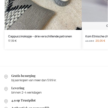
G
Cappuccinokopje – drie verschillende patronen
Kom Etnische ch
17,30
€
20,05
€
40,05
€
Gratis bezorging
bij aankopen van meer dan 599 kr.
Levering
binnen 2-4 werkdagen
4,9 op Trustpilot
Authentiek en persoonlijk