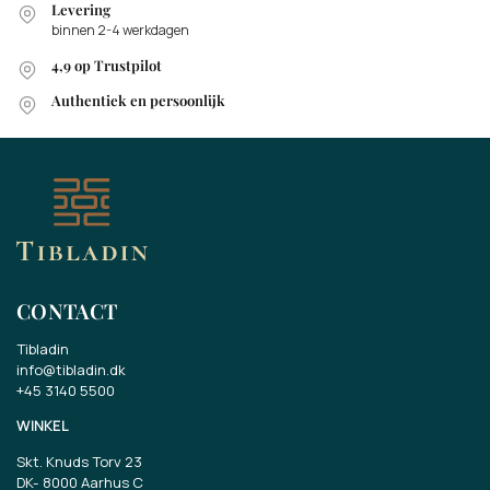
Levering
binnen 2-4 werkdagen
4,9 op Trustpilot
Authentiek en persoonlijk
CONTACT
Tibladin
info@tibladin.dk
+45 3140 5500
WINKEL
Skt. Knuds Torv 23
DK-
8000 Aarhus C