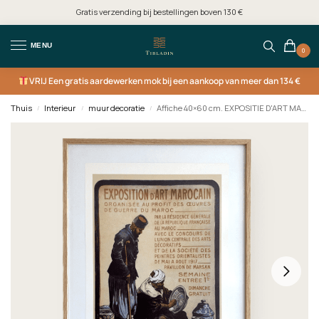
Gratis verzending bij bestellingen boven 130 €
MENU
0
VRIJ
Een gratis aardewerken mok bij een aankoop van meer dan 134 €
Thuis
Interieur
muur decoratie
Affiche 40×60 cm. EXPOSITIE D'ART MAROCAIN
/
/
/