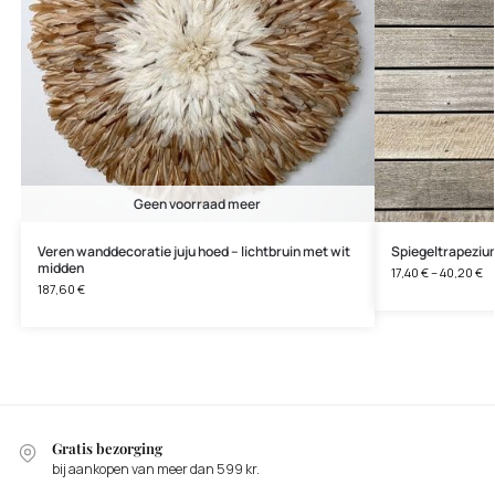
Geen voorraad meer
Veren wanddecoratie juju hoed – lichtbruin met wit
Spiegeltrapeziu
midden
17,40
€
–
40,20
€
187,60
€
Gratis bezorging
bij aankopen van meer dan 599 kr.