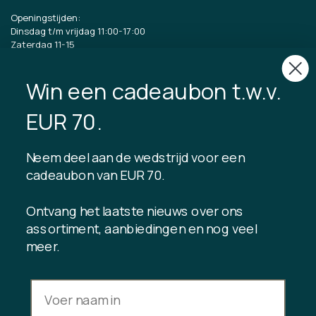
Openingstijden:
Dinsdag t/m vrijdag 11:00-17:00
Zaterdag 11-15
CVR: 40875743
Win een cadeaubon t.w.v.
TIBLADIN
EUR 70.
Over Tibladin
Bloggen
Neem deel aan de wedstrijd voor een
Duurzame productie
Klantenclub registreren
cadeaubon van EUR 70.
Neem contact met ons op
Ontvang het laatste nieuws over ons
assortiment, aanbiedingen en nog veel
meer.
INFORMATIE
Saldo cadeaukaart
Handelsvoorwaarden
Privacybeleid
Herroepingsrecht