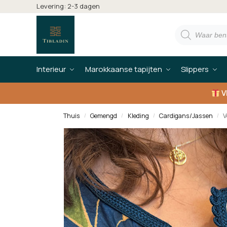
Levering: 2-3 dagen
Interieur
Marokkaanse tapijten
Slippers
V
Thuis
Gemengd
Kleding
Cardigans/Jassen
V
/
/
/
/