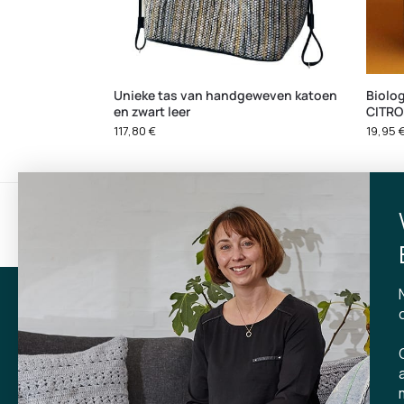
Unieke tas van handgeweven katoen
Biolo
en zwart leer
CITRO
117,80
€
19,95
Gratis bezorging
Leve
bij aankopen van meer dan 599 kr.
binn
CONTA
Tibladin
info@tibla