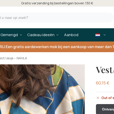
Gratis verzending bij bestellingen boven 130 €
Gemengd
Cadeau ideeën
Aanbod
RIJ
Een gratis aardewerken mok bij een aankoop van meer dan 
est/Jasje – NAHLA
Vest
60,15
€
Out of 
Ontvang