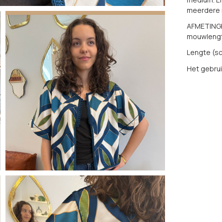
meerdere m
AFMETINGE
mouwleng
Lengte (sc
Het gebrui