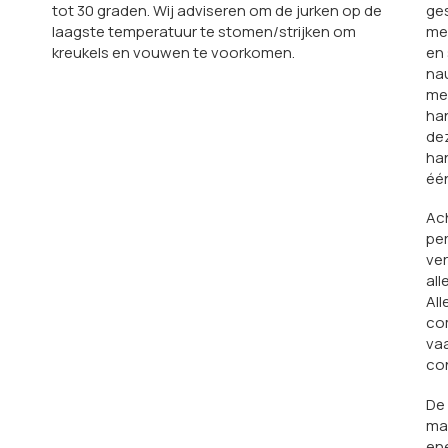
tot 30 graden. Wij adviseren om de jurken op de
ges
laagste temperatuur te stomen/strijken om
mer
kreukels en vouwen te voorkomen.
en 
na
met
han
dez
han
éé
Ach
per
ver
al
All
com
vaa
con
De 
mat
en