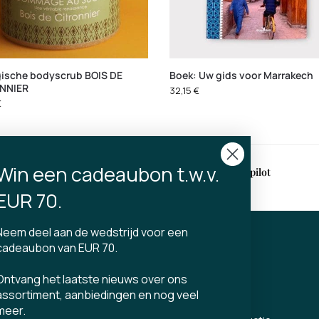
gische bodyscrub BOIS DE
Boek: Uw gids voor Marrakech
NNIER
32,15
€
€
Win een cadeaubon t.w.v.
ring
4,9 op Trustpilot
en 2-4 werkdagen
EUR 70.
Neem deel aan de wedstrijd voor een
cadeaubon van EUR 70.
CT
TIBLADIN
Ontvang het laatste nieuws over ons
Over Tibladin
assortiment, aanbiedingen en nog veel
din.dk
Bloggen
meer.