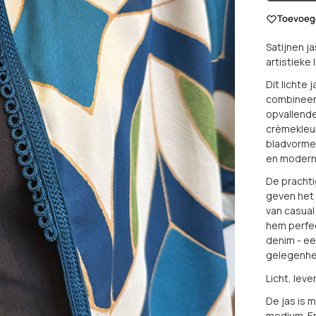
Toevoege
Satijnen j
artistieke
Dit lichte
combineert
opvallende
crèmekleu
bladvorme
en modern
De prachti
geven het 
van casual
hem perfec
denim - ee
gelegenhed
Licht, lev
De jas is 
medium. Er 