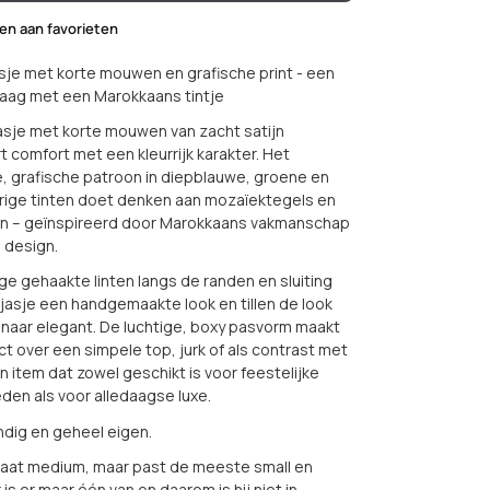
n aan favorieten
asje met korte mouwen en grafische print - een
 laag met een Marokkaans tintje
 jasje met korte mouwen van zacht satijn
 comfort met een kleurrijk karakter. Het
, grafische patroon in diepblauwe, groene en
rige tinten doet denken aan mozaïektegels en
n – geïnspireerd door Marokkaans vakmanschap
 design.
ge gehaakte linten langs de randen en sluiting
jasje een handgemaakte look en tillen de look
 naar elegant. De luchtige, boxy pasvorm maakt
t over een simpele top, jurk of als contrast met
n item dat zowel geschikt is voor feestelijke
en als voor alledaagse luxe.
endig en geheel eigen.
maat medium, maar past de meeste small en
is er maar één van en daarom is hij niet in