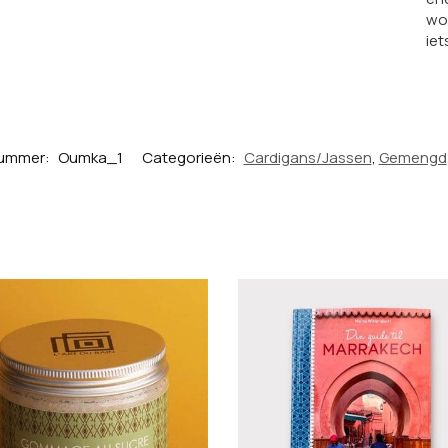
woe
iet
nummer:
Oumka_1
Categorieën:
Cardigans/Jassen
,
Gemengd