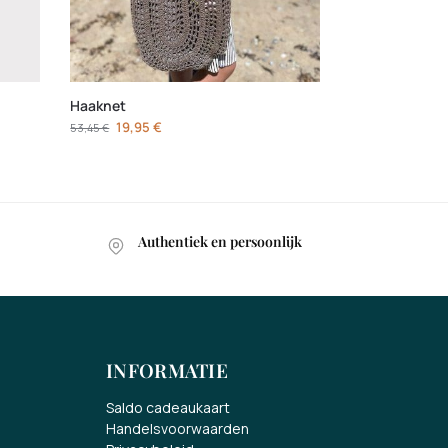
Haaknet
19,95
€
53,45
€
Authentiek en persoonlijk
INFORMATIE
Saldo cadeaukaart
Handelsvoorwaarden