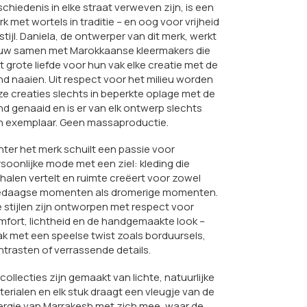
chiedenis in elke straat verweven zijn, is een
k met wortels in traditie – en oog voor vrijheid
stijl. Daniela, de ontwerper van dit merk, werkt
uw samen met Marokkaanse kleermakers die
 grote liefde voor hun vak elke creatie met de
d naaien. Uit respect voor het milieu worden
e creaties slechts in beperkte oplage met de
d genaaid en is er van elk ontwerp slechts
n exemplaar. Geen massaproductie.
ter het merk schuilt een passie voor
soonlijke mode met een ziel: kleding die
halen vertelt en ruimte creëert voor zowel
ledaagse momenten als dromerige momenten.
e stijlen zijn ontworpen met respect voor
fort, lichtheid en de handgemaakte look –
k met een speelse twist zoals borduursels,
trasten of verrassende details.
collecties zijn gemaakt van lichte, natuurlijke
erialen en elk stuk draagt een vleugje van de
ergie van Marrakesh met zich mee, waar de