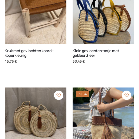
Kruk met gevlochten koord -
Klein gevlochten tasje met
koperkleurig
gekleurd leer
46,75
€
53,45
€
-20%