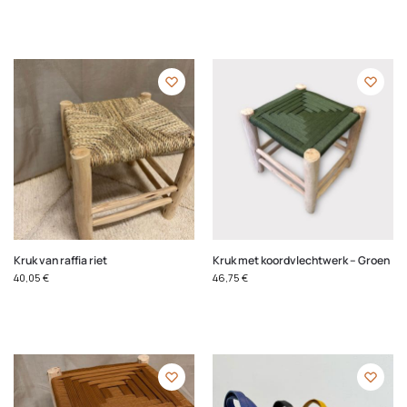
Kruk van raffia riet
Kruk met koordvlechtwerk – Groen
40,05
€
46,75
€