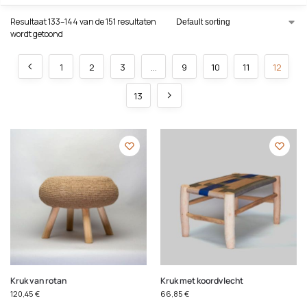
Resultaat 133–144 van de 151 resultaten
wordt getoond
1
2
3
…
9
10
11
12
13
Kruk van rotan
Kruk met koordvlecht
120,45
€
66,85
€