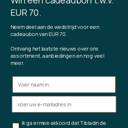
Win een cadeaubon t.w.v.
TIBLADIN
EUR 70.
Over Tibladin
Bloggen
Neem deel aan de wedstrijd voor een
Duurzame productie
Klantenclub registreren
cadeaubon van EUR 70.
Neem contact met ons op
Ontvang het laatste nieuws over ons
assortiment, aanbiedingen en nog veel
meer.
INFORMATIE
Saldo cadeaukaart
Handelsvoorwaarden
Privacybeleid
Herroepingsrecht
Aankoop annuleren
Ik ga ermee akkoord dat Tibladin de
Copyright © 2024 Tibladin – Alle rechten voorbehouden