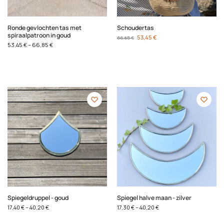
Ronde gevlochten tas met
Schoudertas
spiraalpatroon in goud
53,45
€
66,85
€
53,45
€
–
66,85
€
Spiegeldruppel - goud
Spiegel halve maan - zilver
17,40
€
–
40,20
€
17,30
€
–
40,20
€