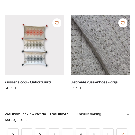
Kussensloop – Geborduurd
Gebreide kussenhoes - grijs
66,85
€
53,45
€
Resultaat 133–144 van de 151 resultaten
wordt getoond
1
2
3
…
9
10
11
12