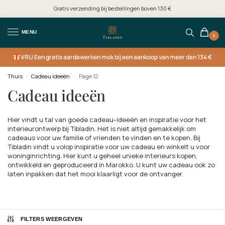
Gratis verzending bij bestellingen boven 130 €
MENU
0
VRIJ
Een gratis aardewerken mok bij een aankoop van meer dan 134 €
Thuis
Cadeau ideeën
Page 12
/
/
Cadeau ideeën
Hier vindt u tal van goede cadeau-ideeën en inspiratie voor het
interieurontwerp bij Tibladin. Het is niet altijd gemakkelijk om
cadeaus voor uw familie of vrienden te vinden en te kopen. Bij
Tibladin vindt u volop inspiratie voor uw cadeau en winkelt u voor
woninginrichting. Hier kunt u geheel unieke interieurs kopen,
ontwikkeld en geproduceerd in Marokko. U kunt uw cadeau ook zo
laten inpakken dat het mooi klaarligt voor de ontvanger.
FILTERS WEERGEVEN