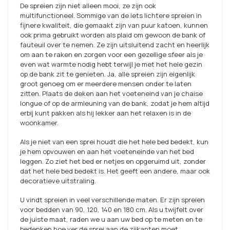
De spreien zijn niet alleen mooi, ze zijn ook
multifunctioneel. Sommige van de iets lichtere spreien in
fijnere kwaliteit, die gemaakt zijn van puur katoen, kunnen
ook prima gebruikt worden als plaid om gewoon de bank of
fauteuil over te nemen. Ze zijn uitsluitend zacht en heerlijk
om aan te raken en zorgen voor een gezellige sfeer als je
even wat warmte nodig hebt terwijl je met het hele gezin
op de bank zit te genieten. Ja, alle spreien zijn eigenlijk
groot genoeg om er meerdere mensen onder te laten
zitten. Plaats de deken aan het voeteneind van je chaise
longue of op de armleuning van de bank, zodat je hem altijd
erbij kunt pakken als hij lekker aan het relaxen is in de
woonkamer.
Als je niet van een sprei houdt die het hele bed bedekt, kun
je hem opvouwen en aan het voeteneinde van het bed
leggen. Zo ziet het bed er netjes en opgeruimd uit, zonder
dat het hele bed bedekt is. Het geeft een andere, maar ook
decoratieve uitstraling.
U vindt spreien in veel verschillende maten. Er zijn spreien
voor bedden van 90, 120, 140 en 180 cm. Als u twijfelt over
de juiste maat, raden we u aan uw bed op te meten en te
bedenken hoe ver de sprei aan de zijkanten moet