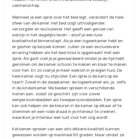
vakmanschap.
Wanneer je een sprei over het bed legt, verandert de hele
sfeer van de kamer. Het bed oogt uitnodigender,
verzorgder en exclusiever. Het geeft een gevoel van
welzijn in het dagelijks leven – alsof je een luxe
boetiekhotel binnenstapt. Als je een logeerkamer hebt en
er gasten op bezoek komen, zullen ze een exclusievere
ervaring hebben als het bed mooi is opgemaakt met een
sprei. Als gast voel je je gewaardeerd omdat je de tijd hebt
genomen om de kamer schoon te maken en klaar te maken
voor hen. En zo voel je je meer welkom in je eigen huis. De
hele kamer oogt nu stijlvoller. Een sprei is de kers op de
taart! Zowel in de slaapkamer, de logeerkamer als, ja, zelfs
in de kinderkamer. We bieden spreien in verschillende
maten aan, zodat ze geschikt zijn voor zowel
eenpersoonsbedden als tweepersoonsbedden. Een sprei
kan ook helpen om de kleuren in de kamer op elkaar af te
stemmen en een rode draad in je interieur te creëren,
waardoor je interieur een lust voor het oog wordt.
Katoenen spreien van een iets dikkere kwaliteit kunnen
gewassen worden op maximaal 60 graden. Maar omdat ze