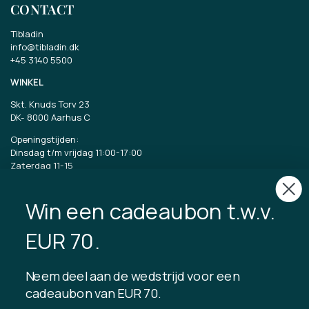
CONTACT
Tibladin
info@tibladin.dk
+45 3140 5500
WINKEL
Skt. Knuds Torv 23
DK-
8000 Aarhus C
Openingstijden:
Dinsdag t/m vrijdag 11:00-17:00
Zaterdag 11-15
CVR: 40875743
Win een cadeaubon t.w.v.
TIBLADIN
EUR 70.
Over Tibladin
Bloggen
Neem deel aan de wedstrijd voor een
Duurzame productie
Klantenclub registreren
cadeaubon van EUR 70.
Neem contact met ons op