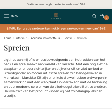
Gratis verzending bij bestellingen boven 130 €
MENU
0
VRIJ
Een gratis aardewerken mok bij een aankoop van meer dan 134 €
Thuis
Interieur
Accessoires voor thuis
Textiel
Spreien
/
/
/
/
Spreien
Ligt het aan mij of is er iets bevredigends aan het redden van het
bed? Een sprei maakt een wereld van verschil. Met één oog ziet de
slaapkamer er overzichtelijker en stijlvoller uit en ziet uw bed er
uitnodigender en mooier uit. Onze spreien zijn handgeweven in
Marrakesh, Marokko. Dit zijn er enkele die we hebben ontworpen in
samenwerking met een werkplaats in Marrakech met de bedoeling
chique, moderne spreien van de allerhoogste kwaliteit te creëren.
De kwaliteit van het product vinden wij net zo belangrijk als het
uiterlijk.