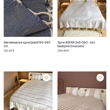
Marokkaanse sprei/plaid 165×260
Sprei ASFAR 240×260 - incl.
cm.
bedsprei 2 kussens
120,45
€
294,80
€