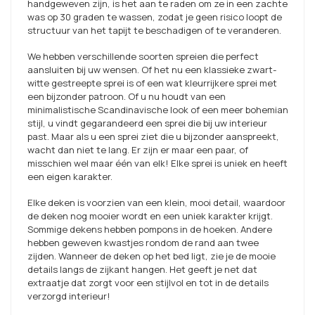
handgeweven zijn, is het aan te raden om ze in een zachte
was op 30 graden te wassen, zodat je geen risico loopt de
structuur van het tapijt te beschadigen of te veranderen.
We hebben verschillende soorten spreien die perfect
aansluiten bij uw wensen. Of het nu een klassieke zwart-
witte gestreepte sprei is of een wat kleurrijkere sprei met
een bijzonder patroon. Of u nu houdt van een
minimalistische Scandinavische look of een meer bohemian
stijl, u vindt gegarandeerd een sprei die bij uw interieur
past. Maar als u een sprei ziet die u bijzonder aanspreekt,
wacht dan niet te lang. Er zijn er maar een paar, of
misschien wel maar één van elk! Elke sprei is uniek en heeft
een eigen karakter.
Elke deken is voorzien van een klein, mooi detail, waardoor
de deken nog mooier wordt en een uniek karakter krijgt.
Sommige dekens hebben pompons in de hoeken. Andere
hebben geweven kwastjes rondom de rand aan twee
zijden. Wanneer de deken op het bed ligt, zie je de mooie
details langs de zijkant hangen. Het geeft je net dat
extraatje dat zorgt voor een stijlvol en tot in de details
verzorgd interieur!