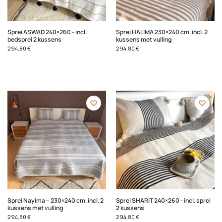
Sprei ASWAD 240×260 - incl.
Sprei HALIMA 230×240 cm. incl. 2
bedsprei 2 kussens
kussens met vulling
294,80
€
294,80
€
Sprei Nayima – 230×240 cm. incl. 2
Sprei SHARIT 240×260 - incl. sprei
kussens met vulling
2 kussens
294,80
€
294,80
€