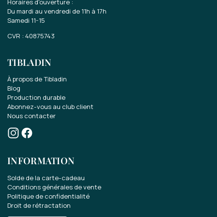
Horaires d'ouverture :
Du mardi au vendredi de 11h à 17h
Samedi 11-15
CVR : 40875743
TIBLADIN
À propos de Tibladin
Blog
Production durable
Abonnez-vous au club client
Nous contacter
Gagnez une carte cadeau
de 70 EUR..
INFORMATION
Participez au concours pour une carte
Solde de la carte-cadeau
cadeau de 70 EUR.
Conditions générales de vente
Politique de confidentialité
Droit de rétractation
Recevez les dernières nouvelles sur notre