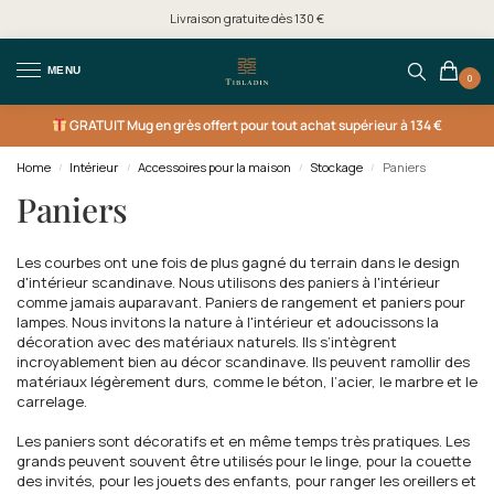
Livraison gratuite dès 130 €
MENU
0
GRATUIT
Mug en grès offert pour tout achat supérieur à 134 €
Home
Intérieur
Accessoires pour la maison
Stockage
Paniers
/
/
/
/
Paniers
Les courbes ont une fois de plus gagné du terrain dans le design
d'intérieur scandinave. Nous utilisons des paniers à l'intérieur
comme jamais auparavant. Paniers de rangement et paniers pour
lampes. Nous invitons la nature à l'intérieur et adoucissons la
décoration avec des matériaux naturels. Ils s’intègrent
incroyablement bien au décor scandinave. Ils peuvent ramollir des
matériaux légèrement durs, comme le béton, l’acier, le marbre et le
carrelage.
Les paniers sont décoratifs et en même temps très pratiques. Les
grands peuvent souvent être utilisés pour le linge, pour la couette
des invités, pour les jouets des enfants, pour ranger les oreillers et