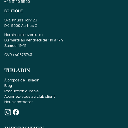
+45 3140 5500
BOUTIQUE
Skt. Knuds Torv 23
DK-
8000 Aarhus C
Horaires d'ouverture :
Du mardi au vendredi de 11h à 17h
Samedi 11-15
CVR : 40875743
TIBLADIN
Gagnez une carte cadeau
À propos de Tibladin
Blog
Production durable
de 70 EUR..
Abonnez-vous au club client
Nous contacter
Participez au concours pour une carte
cadeau de 70 EUR.