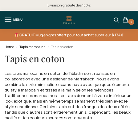
Livraison gratuite dès 130 €
MENU
0
GRATUIT
Mug en grès offert pour tout achat supérieur à 134 €
Home
Tapis marocains
Tapis en coton
/
/
Tapis en coton
Les tapis marocains en coton de Tibladin sont réalisés en
collaboration avec une designer de Marrakech. Nous avons
combiné le style minimaliste scandinave avec quelques éléments
du style marocain et tissés à la main selon les méthodes
traditionnelles marocaines. Les tapis donnent à votre intérieur un
look exotique, mais en même temps se marient très bien avec le
style scandinave. Certains tapis ont des franges des deux côtés,
tandis que d'autres sont entièrement unis. Cependant, les beaux
motifs et les couleurs sourdes sont courants.