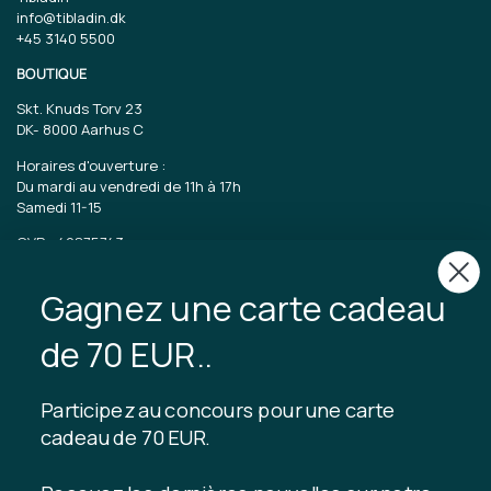
info@tibladin.dk
+45 3140 5500
BOUTIQUE
Skt. Knuds Torv 23
DK-
8000 Aarhus C
Horaires d'ouverture :
Du mardi au vendredi de 11h à 17h
Samedi 11-15
CVR : 40875743
Gagnez une carte cadeau
TIBLADIN
À propos de Tibladin
de 70 EUR..
Blog
Production durable
Abonnez-vous au club client
Participez au concours pour une carte
Nous contacter
cadeau de 70 EUR.