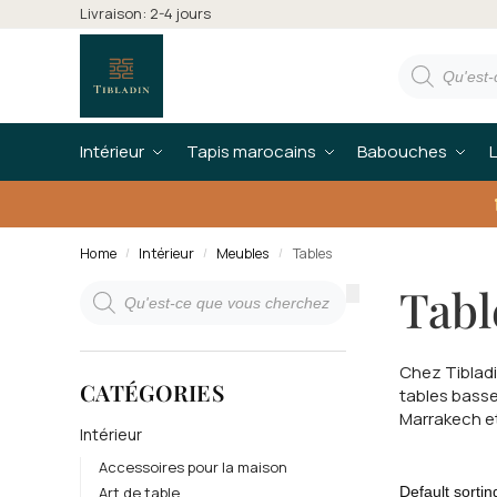
Livraison: 2-4 jours
Intérieur
Tapis marocains
Babouches
L
Home
Intérieur
Meubles
Tables
/
/
/
Tabl
Chez Tibladi
CATÉGORIES
tables basse
Marrakech et
Intérieur
Accessoires pour la maison
Art de table