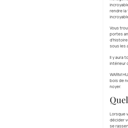
incroyabl
rendre la 
incroyabl
Vous trou
portes an
d'histoir
sous les 
Il y aura
intérieur
WARM HUG 
bois de n
noyer.
Quel
Lorsque v
décider v
se rassem