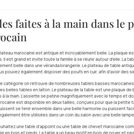
es faites à la main dans le p
ocain
plateau marocaine est antique et incroyablement belle. La plaque 
s. Il est grand et invite toute la famille à se réunir autour d'elle. L
ement belle dans une véranda/orangerie. Le plateau de table antiqu
us pouvez également disposer des poufs en cuir, afin d'avoir des siè
e catégorie on retrouve de nombreuses tables basses marocaines 
es belles tables en laiton. Le plateau de la table est une plaque de 
à la main. L'assiette se patine magnifiquement avec le temps et do
ocaine est disponible en deux tailles, conçues pour que la petite ta
puissent se tenir ensemble dans une belle harmonie ou puissent fac
galement être utilisées dans un coin du salon avec une belle lamp
ouhaitez une table d'appoint ou une table de chevet marocaine com
e en bois et pieds. La table a un beau motif en bois de noyer et pe