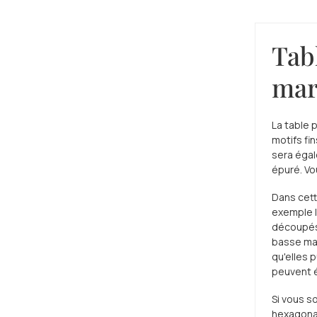
Tabl
mar
La table 
motifs fin
sera égal
épuré. Vo
Dans cett
exemple l
découpés 
basse mar
qu'elles 
peuvent é
Si vous s
hexagonal