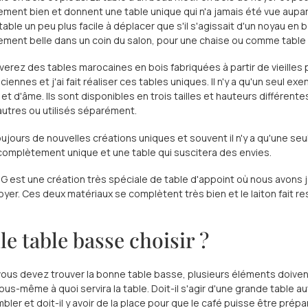
ement bien et donnent une table unique qui n'a jamais été vue aupar
table un peu plus facile à déplacer que s'il s'agissait d'un noyau en
ement belle dans un coin du salon, pour une chaise ou comme table 
verez des tables marocaines en bois fabriquées à partir de vieilles 
ciennes et j'ai fait réaliser ces tables uniques. Il n'y a qu'un seul
e et d'âme. Ils sont disponibles en trois tailles et hauteurs différen
autres ou utilisés séparément.
 toujours de nouvelles créations uniques et souvent il n'y a qu'une se
 complètement unique et une table qui suscitera des envies.
est une création très spéciale de table d'appoint où nous avons joué
oyer. Ces deux matériaux se complètent très bien et le laiton fait re
le table basse choisir ?
ous devez trouver la bonne table basse, plusieurs éléments doiven
ous-même à quoi servira la table. Doit-il s'agir d'une grande tabl
bler et doit-il y avoir de la place pour que le café puisse être prépa