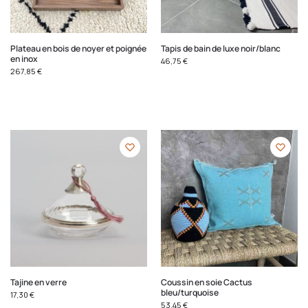
Plateau en bois de noyer et poignée
Tapis de bain de luxe noir/blanc
en inox
46,75
€
267,85
€
Tajine en verre
Coussin en soie Cactus
bleu/turquoise
17,30
€
53,45
€