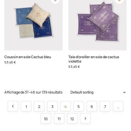
Coussin en soie Cactus bleu
Taie d'oreiller en soie de cactus
violette
53,45
€
53,45
€
Affichage de 37–48 sur 139 résultats
1
2
3
4
5
6
7
…
10
11
12