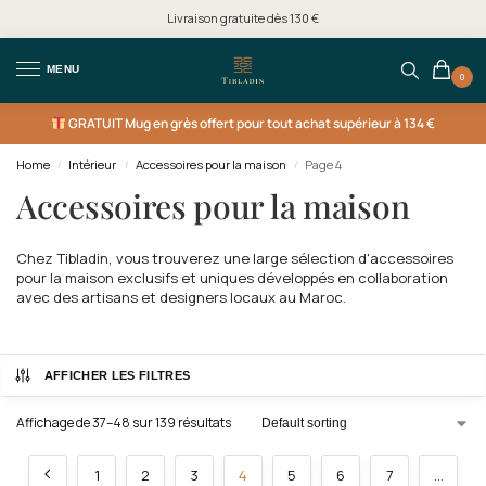
Livraison gratuite dès 130 €
MENU
0
GRATUIT
Mug en grès offert pour tout achat supérieur à 134 €
Home
Intérieur
Accessoires pour la maison
Page 4
/
/
/
Accessoires pour la maison
Chez Tibladin, vous trouverez une large sélection d'accessoires
pour la maison exclusifs et uniques développés en collaboration
avec des artisans et designers locaux au Maroc.
AFFICHER LES FILTRES
Affichage de 37–48 sur 139 résultats
1
2
3
4
5
6
7
…