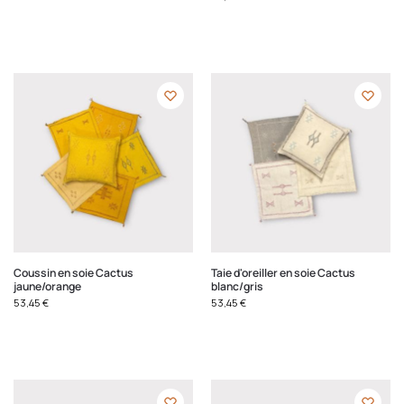
Coussin en soie Cactus
Taie d'oreiller en soie Cactus
jaune/orange
blanc/gris
53,45
€
53,45
€