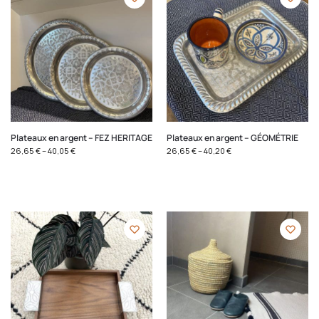
Plateaux en argent – FEZ HERITAGE
Plateaux en argent – GÉOMÉTRIE
26,65
€
–
40,05
€
26,65
€
–
40,20
€