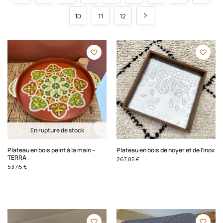
10
11
12
En rupture de stock
Plateau en bois peint à la main –
Plateau en bois de noyer et de l'inox
TERRA
267,85
€
53,45
€