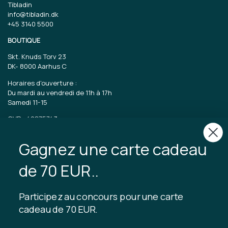
Tibladin
info@tibladin.dk
+45 3140 5500
BOUTIQUE
Skt. Knuds Torv 23
DK-
8000 Aarhus C
Horaires d'ouverture :
Du mardi au vendredi de 11h à 17h
Samedi 11-15
CVR : 40875743
Gagnez une carte cadeau
TIBLADIN
À propos de Tibladin
de 70 EUR..
Blog
Production durable
Abonnez-vous au club client
Participez au concours pour une carte
Nous contacter
cadeau de 70 EUR.