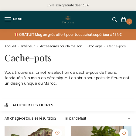
Livraison gratuite dès 130 €
MENU
0
GRATUIT
Mug en grès offert pour tout achat supérieur à 134 €
Accueil
Intérieur
Accessoires pour la maison
Stockage
Cache-pots
/
/
/
/
Cache-pots
Vous trouverez ici notre sélection de cache-pots de fleurs,
fabriqués à la main en céramique. Les abris pour pots de fleurs ont
un design unique du Maroc.
AFFICHER LES FILTRES
Affichage de tous les résultats 2