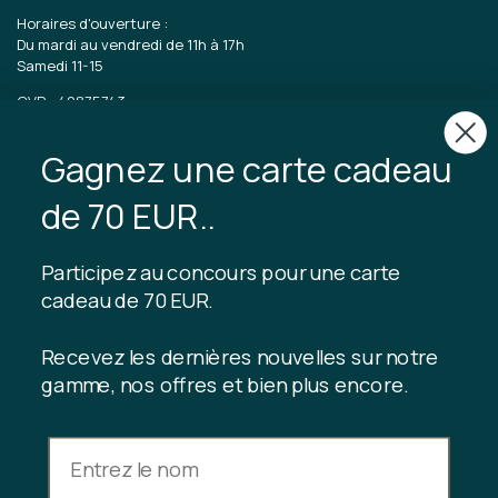
Horaires d'ouverture :
Du mardi au vendredi de 11h à 17h
Samedi 11-15
CVR : 40875743
Gagnez une carte cadeau
TIBLADIN
À propos de Tibladin
de 70 EUR..
Blog
Production durable
Abonnez-vous au club client
Participez au concours pour une carte
Nous contacter
cadeau de 70 EUR.
Recevez les dernières nouvelles sur notre
gamme, nos offres et bien plus encore.
INFORMATION
Solde de la carte-cadeau
Conditions générales de vente
Politique de confidentialité
Droit de rétractation