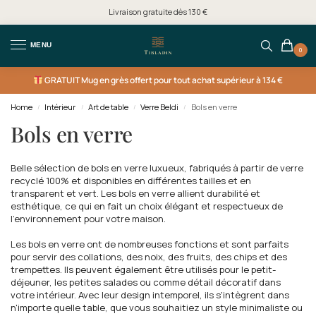
Livraison gratuite dès 130 €
MENU
0
GRATUIT
Mug en grès offert pour tout achat supérieur à 134 €
Home
Intérieur
Art de table
Verre Beldi
Bols en verre
/
/
/
/
Bols en verre
Belle sélection de bols en verre luxueux, fabriqués à partir de verre
recyclé 100% et disponibles en différentes tailles et en
transparent et vert. Les bols en verre allient durabilité et
esthétique, ce qui en fait un choix élégant et respectueux de
l'environnement pour votre maison.
Les bols en verre ont de nombreuses fonctions et sont parfaits
pour servir des collations, des noix, des fruits, des chips et des
trempettes. Ils peuvent également être utilisés pour le petit-
déjeuner, les petites salades ou comme détail décoratif dans
votre intérieur. Avec leur design intemporel, ils s'intègrent dans
n'importe quelle table, que vous souhaitiez un style minimaliste ou