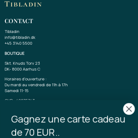
CONTACT
Tibladin
info@tibladin.dk
+45 3140 5500
BOUTIQUE
Skt. Knuds Torv 23
DK-
8000 Aarhus C
Horaires d'ouverture :
Du mardi au vendredi de 11h à 17h
Samedi 11-15
CVR : 40875743
Gagnez une carte cadeau
TIBLADIN
À propos de Tibladin
de 70 EUR..
Blog