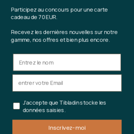
Production durable
Abonnez-vous au club client
Participez au concours pour une carte
Nous contacter
cadeau de 70 EUR.
Recevez les dernières nouvelles sur notre
gamme, nos offres et bien plus encore.
INFORMATION
Solde de la carte-cadeau
Conditions générales de vente
Politique de confidentialité
Droit de rétractation
Annuler l'achat
J'accepte que Tibladin stocke les
Copyright © 2024 Tibladin – Tous droits réservés
données saisies.
Inscrivez-moi