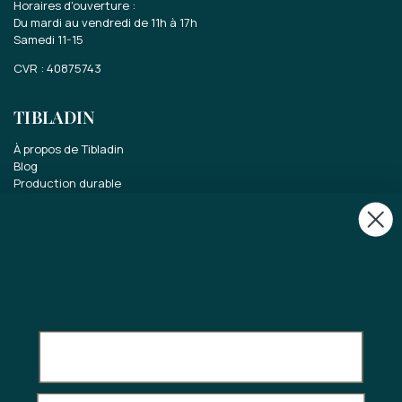
Horaires d'ouverture :
Du mardi au vendredi de 11h à 17h
Samedi 11-15
CVR : 40875743
TIBLADIN
À propos de Tibladin
Blog
Production durable
Abonnez-vous au club client
Nous contacter
INFORMATION
Solde de la carte-cadeau
Conditions générales de vente
Politique de confidentialité
Droit de rétractation