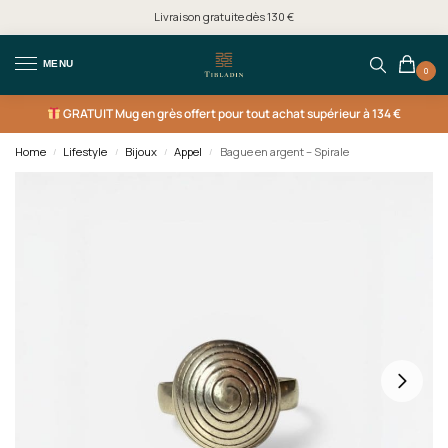
Livraison gratuite dès 130 €
MENU
0
GRATUIT
Mug en grès offert pour tout achat supérieur à 134 €
Home
Lifestyle
Bijoux
Appel
Bague en argent – Spirale
/
/
/
/