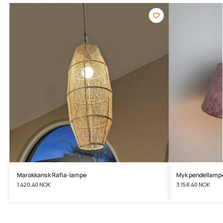
Marokkansk Rafia-lampe
Myk pendellampe 
1.420,40
NOK
3.158,40
NOK