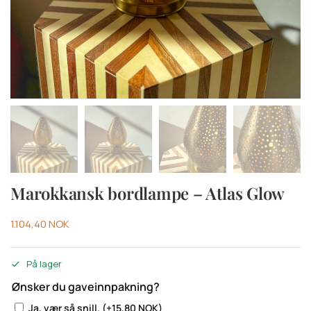
Marokkansk bordlampe – Atlas Glow
1.104,40
NOK
På lager
Ønsker du gaveinnpakning?
Ja, vær så snill.
(+
15,80
NOK
)