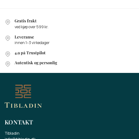
Gratis frakt
ved kjøp over 599 kr.
Leveranse
innen 1–3 virkedager
4.9 på Trustpilot
Autentisk og personlig
KONTAKT
Tibladin
info@tibladin.dk