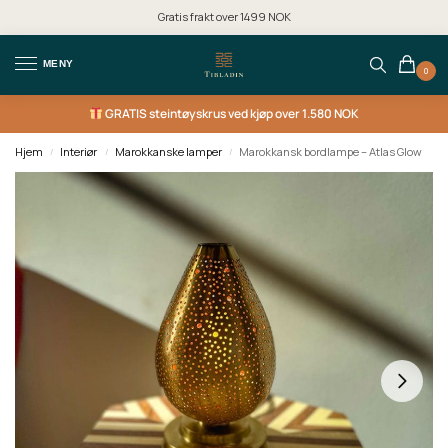
Gratis frakt over 1499 NOK
MENY
0
GRATIS
steintøyskrus ved kjøp over 1.580 NOK
Hjem
Interiør
Marokkanske lamper
Marokkansk bordlampe – Atlas Glow
/
/
/