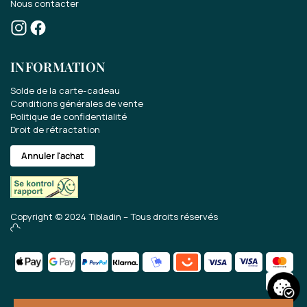
Nous contacter
Gagnez une carte cadeau
de 70 EUR..
INFORMATION
Participez au concours pour une carte
Solde de la carte-cadeau
Conditions générales de vente
cadeau de 70 EUR.
Politique de confidentialité
Droit de rétractation
Recevez les dernières nouvelles sur notre
Annuler l'achat
gamme, nos offres et bien plus encore.
Copyright © 2024 Tibladin – Tous droits réservés
J'accepte que Tibladin stocke les