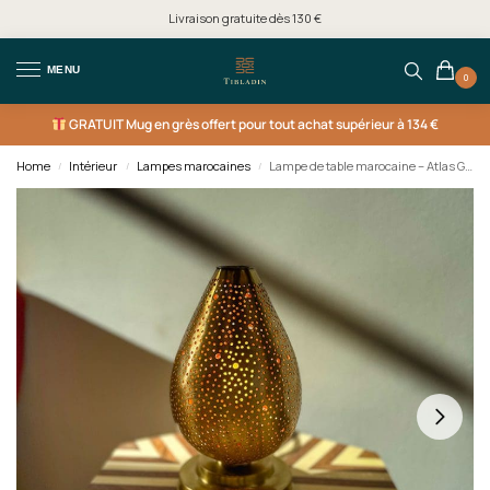
Livraison gratuite dès 130 €
MENU
0
GRATUIT
Mug en grès offert pour tout achat supérieur à 134 €
Home
Intérieur
Lampes marocaines
Lampe de table marocaine – Atlas Glow
/
/
/