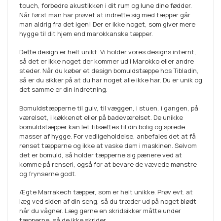
touch, forbedre akustikken i dit rum og lune dine fødder.
Når først man har prøvet at indrette sig med tæpper går
man aldrig fra det igen! Der er ikke noget, som giver mere
hygge til dit hjem end marokkanske tæpper.
Dette design er helt unikt. Vi holder vores designs internt,
så det er ikke noget der kommer ud i Marokko eller andre
steder. Når du køber et design bomuldstæppe hos Tibladin,
så er du sikker på at du har noget alle ikke har. Du er unik og
det samme er din indretning.
Bomuldstæpperne til gulv, til væggen, i stuen, i gangen, på
værelset, i køkkenet eller på badeværelset. De unikke
bomuldstæpper kan let tilsættes til din bolig og sprede
masser af hygge. For vedligeholdelse, anbefales det at få
renset tæpperne og ikke at vaske dem i maskinen. Selvom
det er bomuld, så holder tæpperne sig pænere ved at
komme på renseri, også for at bevare de vævede mønstre
og frynserne godt.
Ægte Marrakech tæpper, som er helt unikke. Prøv evt. at
læg ved siden af din seng, så du træder ud på noget blødt
når du vågner. Læg gerne en skridsikker måtte under
tæpperne, så de ikke skrider.