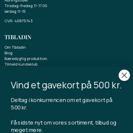
Tirsdag-fredag 11-17.00
lørdag 11-15
CVR: 40875743
TIBLADIN
Om Tibladin
Vind et gavekort på 500 kr.
Blog
Bæredygtig produktion
Tilmeld kundeklub
Deltag i konkurrencen om et gavekort på
Kontakt os
500 kr.
Få sidste nyt om vores sortiment, tilbud og
INFORMATION
meget mere.
Gavekort saldo
Handelsbetingelser
Privatlivspolitik
Fortrydelsesret