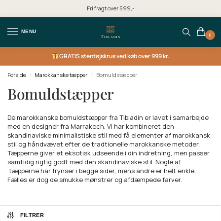
Fri fragt over 599,-
MENU
0
GRATIS
stentøjskrus ved køb over 999 kr.
Forside
Marokkanske tæpper
Bomuldstæpper
/
/
Bomuldstæpper
De marokkanske bomuldstæpper fra Tibladin er lavet i samarbejde
med en designer fra Marrakech. Vi har kombineret den
skandinaviske minimalistiske stil med få elementer af marokkansk
stil og håndvævet efter de tradtionelle marokkanske metoder.
Tæpperne giver et eksotisk udseende i din indretning, men passer
samtidig rigtig godt med den skandinaviske stil. Nogle af
tæpperne har frynser i begge sider, mens andre er helt enkle.
Fælles er dog de smukke mønstrer og afdæmpede farver.
FILTRER