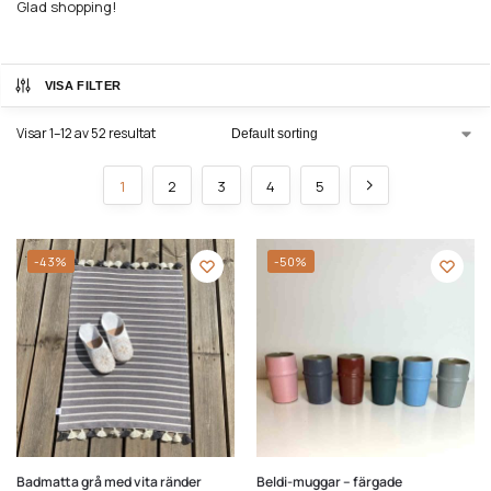
Glad shopping!
VISA FILTER
Visar 1–12 av 52 resultat
1
2
3
4
5
-43%
-50%
Badmatta grå med vita ränder
Beldi-muggar – färgade