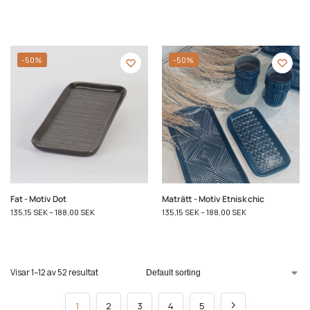
-50%
-50%
Fat - Motiv Dot
Maträtt - Motiv Etnisk chic
135,15
SEK
–
188,00
SEK
135,15
SEK
–
188,00
SEK
Visar 1–12 av 52 resultat
1
2
3
4
5