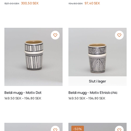
300,50
SEK
97,40
SEK
527,00
SEK
194,80
SEK
Slut i lager
Beldi mugg – Motiv Dot
Beldi mugg – Motiv Etnisk chic
149,50
SEK
–
194,80
SEK
149,50
SEK
–
194,80
SEK
-50%