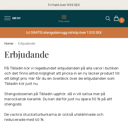
Fri frakt över 999 SEK
MENY
0
GRATIS
stengodsmugg vid köp över 1.510 SEK
Home
Erbjudande
/
Erbjudande
På Tibladin kör vi regelbundet erbjudanden på alla varor i butiken
och det finns alltid möjlighet att pricka in en ny läcker produkt till
ett billigt pris. Här får du en överblick över de erbjudanden som
Tibladin kör just nu.
Stengodsserien på Tibladin upphör, då vi vill satsa mer på
marockansk keramik. Du kan därför just nu spara 50 % på allt
stengods.
De vackra stuckaturburkarna är också utelämnade och
reducerade med 40 %.