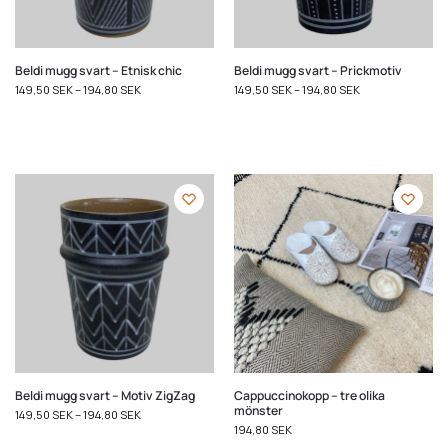
Beldi mugg svart – Etnisk chic
Beldi mugg svart – Prickmotiv
149,50
SEK
–
194,80
SEK
149,50
SEK
–
194,80
SEK
Beldi mugg svart – Motiv ZigZag
Cappuccinokopp – tre olika
mönster
149,50
SEK
–
194,80
SEK
194,80
SEK