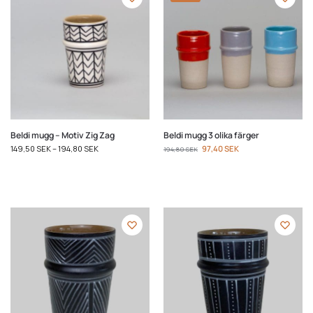
Beldi mugg – Motiv Zig Zag
Beldi mugg 3 olika färger
149,50
SEK
–
194,80
SEK
97,40
SEK
194,80
SEK