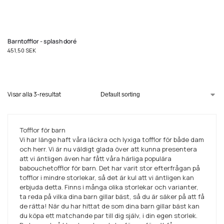
Barntofflor - splash doré
451,50
SEK
Visar alla 3-resultat
Tofflor för barn
Vi har länge haft våra läckra och lyxiga tofflor för både dam
och herr. Vi är nu väldigt glada över att kunna presentera
att vi äntligen även har fått våra härliga populära
babouchetofflor för barn. Det har varit stor efterfrågan på
tofflor i mindre storlekar, så det är kul att vi äntligen kan
erbjuda detta. Finns i många olika storlekar och varianter,
ta reda på vilka dina barn gillar bäst, så du är säker på att få
de rätta! När du har hittat de som dina barn gillar bäst kan
du köpa ett matchande par till dig själv, i din egen storlek.