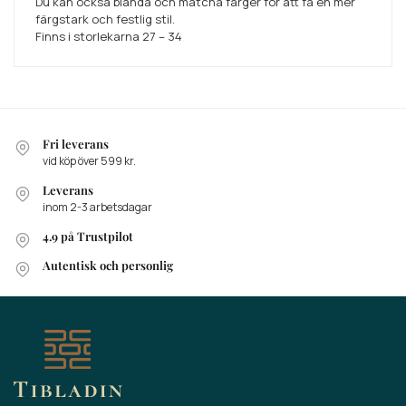
Du kan också blanda och matcha färger för att få en mer
färgstark och festlig stil.
Finns i storlekarna 27 – 34
Fri leverans
vid köp över 599 kr.
Leverans
inom 2-3 arbetsdagar
4.9 på Trustpilot
Autentisk och personlig