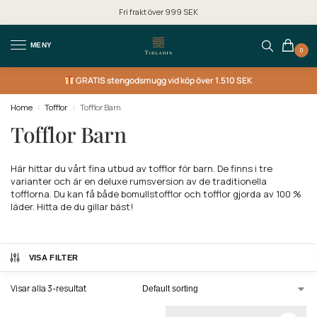
Fri frakt över 999 SEK
MENY
0
GRATIS
stengodsmugg vid köp över 1.510 SEK
Home
Tofflor
Tofflor Barn
/
/
Tofflor Barn
Här hittar du vårt fina utbud av tofflor för barn. De finns i tre
varianter och är en deluxe rumsversion av de traditionella
tofflorna. Du kan få både bomullstofflor och tofflor gjorda av 100 %
läder. Hitta de du gillar bäst!
VISA FILTER
Visar alla 3-resultat