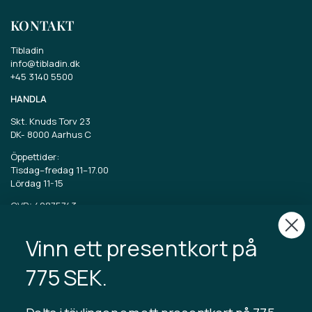
KONTAKT
Tibladin
info@tibladin.dk
+45 3140 5500
HANDLA
Skt. Knuds Torv 23
DK-
8000 Aarhus C
Öppettider:
Tisdag–fredag 11–17.00
Lördag 11-15
CVR: 40875743
Vinn ett presentkort på
TIBLADIN
Om Tibladin
775 SEK.
Blogg
Hållbar produktion
Registrera kundklubb