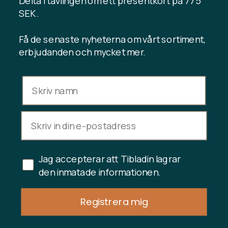
Delta i tävlingen om ett presentkort på 775
Kontakta oss
SEK .
Få de senaste nyheterna om vårt sortiment,
erbjudanden och mycket mer.
INFORMATION
Presentkortssaldo
Handelsvillkor
Integritetspolicy
Ångerrätt
Avbryt köp
Jag accepterar att Tibladin lagrar
Copyright © 2024 Tibladin – Alla rättigheter reserverade
den inmatade informationen.
Registrera mig