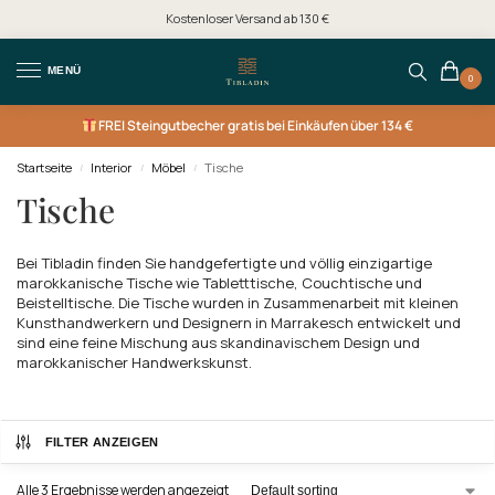
Kostenloser Versand ab 130 €
MENÜ
0
FREI
Steingutbecher gratis bei Einkäufen über 134 €
Startseite
Interior
Möbel
Tische
/
/
/
Tische
Bei Tibladin finden Sie handgefertigte und völlig einzigartige
marokkanische Tische wie Tabletttische, Couchtische und
Beistelltische. Die Tische wurden in Zusammenarbeit mit kleinen
Kunsthandwerkern und Designern in Marrakesch entwickelt und
sind eine feine Mischung aus skandinavischem Design und
marokkanischer Handwerkskunst.
FILTER ANZEIGEN
Alle 3 Ergebnisse werden angezeigt