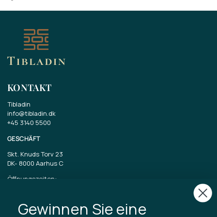
KONTAKT
Tibladin
info@tibladin.dk
+45 3140 5500
GESCHÄFT
Skt. Knuds Torv 23
DK-
8000 Aarhus C
Öffnungszeiten:
Dienstag bis Freitag 11-17 Uhr
Samstag 11-15
Gewinnen Sie eine
CVR: 40875743