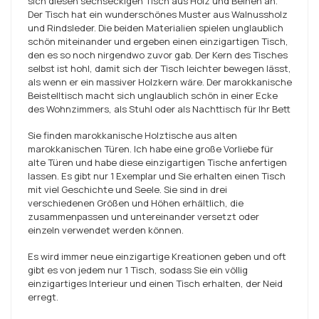
sich diesen sechseckigen Tisch aus Holz und Beinen an.
Der Tisch hat ein wunderschönes Muster aus Walnussholz
und Rindsleder. Die beiden Materialien spielen unglaublich
schön miteinander und ergeben einen einzigartigen Tisch,
den es so noch nirgendwo zuvor gab. Der Kern des Tisches
selbst ist hohl, damit sich der Tisch leichter bewegen lässt,
als wenn er ein massiver Holzkern wäre. Der marokkanische
Beistelltisch macht sich unglaublich schön in einer Ecke
des Wohnzimmers, als Stuhl oder als Nachttisch für Ihr Bett
Sie finden marokkanische Holztische aus alten
marokkanischen Türen. Ich habe eine große Vorliebe für
alte Türen und habe diese einzigartigen Tische anfertigen
lassen. Es gibt nur 1 Exemplar und Sie erhalten einen Tisch
mit viel Geschichte und Seele. Sie sind in drei
verschiedenen Größen und Höhen erhältlich, die
zusammenpassen und untereinander versetzt oder
einzeln verwendet werden können.
Es wird immer neue einzigartige Kreationen geben und oft
gibt es von jedem nur 1 Tisch, sodass Sie ein völlig
einzigartiges Interieur und einen Tisch erhalten, der Neid
erregt.