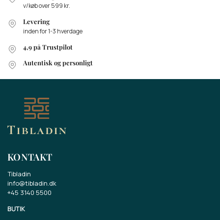
v/køb over 599 kr.
Levering
inden for 1-3 hverdage
4,9 på Trustpilot
Autentisk og personligt
KONTAKT
Tibladin
info@tibladin.dk
+45 3140 5500
BUTIK