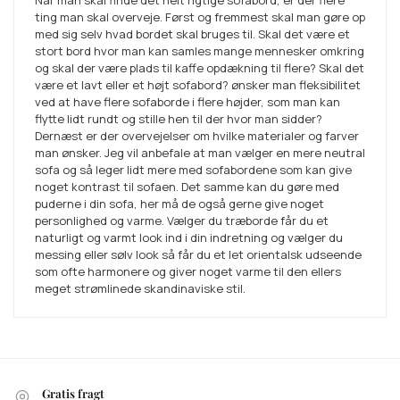
ting man skal overveje. Først og fremmest skal man gøre op
med sig selv hvad bordet skal bruges til. Skal det være et
stort bord hvor man kan samles mange mennesker omkring
og skal der være plads til kaffe opdækning til flere? Skal det
være et lavt eller et højt sofabord? ønsker man fleksibilitet
ved at have flere sofaborde i flere højder, som man kan
flytte lidt rundt og stille hen til der hvor man sidder?
Dernæst er der overvejelser om hvilke materialer og farver
man ønsker. Jeg vil anbefale at man vælger en mere neutral
sofa og så leger lidt mere med sofabordene som kan give
noget kontrast til sofaen. Det samme kan du gøre med
puderne i din sofa, her må de også gerne give noget
personlighed og varme. Vælger du træborde får du et
naturligt og varmt look ind i din indretning og vælger du
messing eller sølv look så får du et let orientalsk udseende
som ofte harmonere og giver noget varme til den ellers
meget strømlinede skandinaviske stil.
Gratis fragt