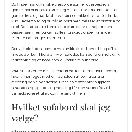
Du finder marokkanske træborde som er udarbejdet af
gamle marokkanske døre. Jeg har en stor forkærlighed for
gamle døre og har fået lavet disse unikke borde. Der findes
kun 1 eksemplar og du får et bord med masser af historie og
sjæl. De findes i tre forskellige størrelser og højder som
passer sammen og kan stilles forskudt under hinanden
eller de kan bruges hver for sig.
Der vil hele tiden komme nye unikke kreationer til og ofte
findes der kun 1 bord af hver, således kan du få en helt unik
indretning og et bord som vil vække misundelse.
WARM HUG er en helt speciel kreation af et indskudsbord,
hvor vi har leget med omfavnelsen af to materialer:
messing og valnøddetræ. Disse to materialer supplere
hinanden rigtig godt og messing får den varme farve i
valnøddetræet til at komme smukt frem.
Hvilket sofabord skal jeg
vælge?
Når man skal finde det helt rigtige sofabord, er der flere