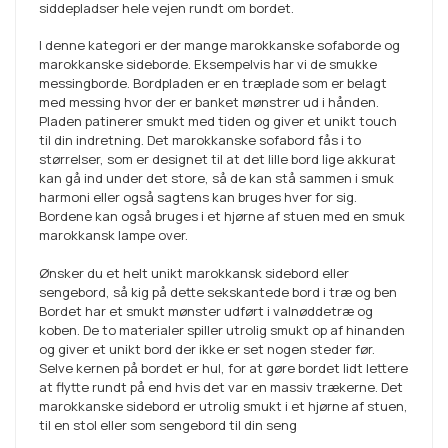
siddepladser hele vejen rundt om bordet.
I denne kategori er der mange marokkanske sofaborde og
marokkanske sideborde. Eksempelvis har vi de smukke
messingborde. Bordpladen er en træplade som er belagt
med messing hvor der er banket mønstrer ud i hånden.
Pladen patinerer smukt med tiden og giver et unikt touch
til din indretning. Det marokkanske sofabord fås i to
størrelser, som er designet til at det lille bord lige akkurat
kan gå ind under det store, så de kan stå sammen i smuk
harmoni eller også sagtens kan bruges hver for sig.
Bordene kan også bruges i et hjørne af stuen med en smuk
marokkansk lampe over.
Ønsker du et helt unikt marokkansk sidebord eller
sengebord, så kig på dette sekskantede bord i træ og ben
Bordet har et smukt mønster udført i valnøddetræ og
koben. De to materialer spiller utrolig smukt op af hinanden
og giver et unikt bord der ikke er set nogen steder før.
Selve kernen på bordet er hul, for at gøre bordet lidt lettere
at flytte rundt på end hvis det var en massiv trækerne. Det
marokkanske sidebord er utrolig smukt i et hjørne af stuen,
til en stol eller som sengebord til din seng