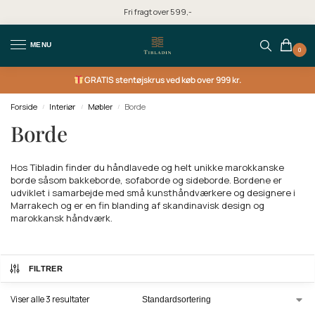
Fri fragt over 599,-
MENU
0
GRATIS
stentøjskrus ved køb over 999 kr.
Forside
Interiør
Møbler
Borde
/
/
/
Borde
Hos Tibladin finder du håndlavede og helt unikke marokkanske
borde såsom bakkeborde, sofaborde og sideborde. Bordene er
udviklet i samarbejde med små kunsthåndværkere og designere i
Marrakech og er en fin blanding af skandinavisk design og
marokkansk håndværk.
FILTRER
Viser alle 3 resultater