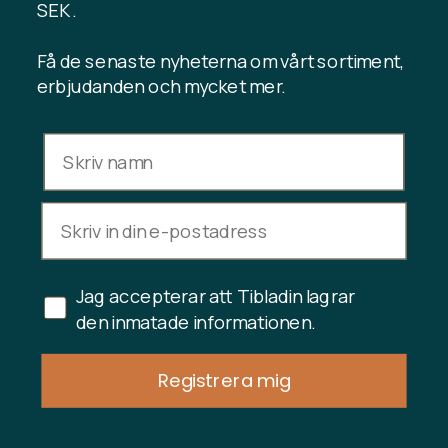
SEK .
Få de senaste nyheterna om vårt sortiment,
erbjudanden och mycket mer.
INFORMATION
Presentkortssaldo
Handelsvillkor
Integritetspolicy
Ångerrätt
Avbryt köp
Jag accepterar att Tibladin lagrar
Copyright © 2024 Tibladin – Alla rättigheter reserverade
den inmatade informationen.
Registrera mig