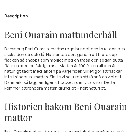
Description
Beni Ouarain mattunderhåll
Dammsug Beni Ouarain-mattan regelbundet och ta ut den och
skaka den då och då. Fläckar tas bort genom att blöta upp
fläcken så snabbt som möjligt med en trasa och sedan dutta
fläcken med en fuktig trasa. Mattan är 100 % ren ull och är
naturligt täckt med lanolin på varje fiber, vilket gör att fläckar
inte tränger in i mattan. Skulle vi ha turen att få snö en vinter i
Danmark, så lägg äntligen ut täcket i den vita snön. Detta
kommer att rengöra mattan grundligt – helt naturligt.
Historien bakom Beni Ouarain
mattor
Beni Ouarain mattan dekorerar, ger mysighet och värme och är