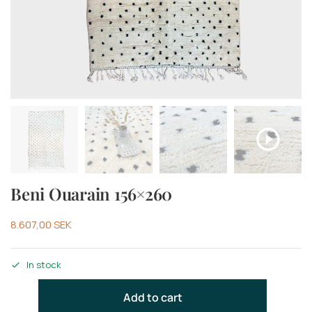
Beni Ouarain 156×260
8.607,00
SEK
In stock
Add to cart