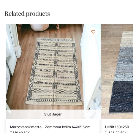
Related products
Slut i lager
Marockansk matta – Zemmour kelim 144×215 cm.
Ullfilt 150×250
7.610,40
SEK
11.325,00
SEK