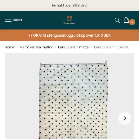
Fri frakt över 999 SEK
MENY
0
GRATIS
stengodsmugg vid köp över 1.510 SEK
Home
Marockanska mattor
Beni Ouarain matta
Beni Ouarain 156×260
/
/
/