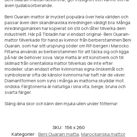
även ljudabsorberande.
Beni Ouarain-mattor är mycket populära över hela världen och
passar även den skandinaviska inredningen väldigt bra. Många
inredningsmärken har kopierat sin stil och låter tillverka dem
industriellt. Här på Tibladin har vi endast original- Beni Ouarain-
mattor tillverkade för hand av kvinnor från berberstammen Beni
Ouarain, som har sitt ursprung söder om Rif-bergen i Marocko.
Filtarna används av berberstammen för att täcka sig och ligga
på när de behöver sova. Varje matta är ett konstverk och till
skillnad från orientaliska mattor tillverkas de inte efter
modeller, utan endast efter kvinnornas egna önskemål och
symboliserar ofta de känslor kvinnorna har haft när de väver.
Diamantformen som syns i många av mattorna skyddar mot
ondska. Färgtonerna är naturliga i sina vita, beige, bruna och
svarta färger.
Släng dina skor och känn den mjuka ullen under fötterna!
SKU:
156 x 260
Kategorier:
Beni Ouarain matta
,
Marockanska mattor