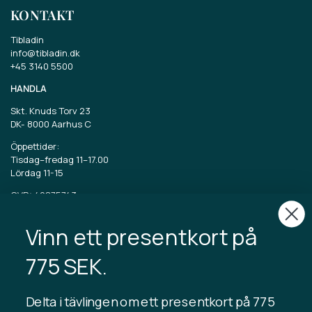
KONTAKT
Tibladin
info@tibladin.dk
+45 3140 5500
HANDLA
Skt. Knuds Torv 23
DK-
8000 Aarhus C
Öppettider:
Tisdag–fredag 11–17.00
Lördag 11-15
CVR: 40875743
Vinn ett presentkort på
TIBLADIN
Om Tibladin
775 SEK.
Blogg
Hållbar produktion
Registrera kundklubb
Delta i tävlingen om ett presentkort på 775
Kontakta oss